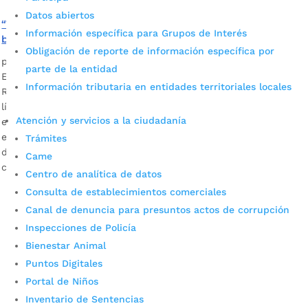
Datos abiertos
“Vamos a construir la agenda de la ciudad desde los
Información específica para Grupos de Interés
barrios”: Juan Carlos Cárdenas, alcalde de Bucaramanga
Obligación de reporte de información específica por
por
Alcaldía de Bucaramanga
|
Nov 27, 2020
|
Noticias
parte de la entidad
El mandatario de los bumangueses, Juan Carlos Cárdenas
Información tributaria en entidades territoriales locales
Rey, junto con su equipo de gobierno, compartió con los
líderes comunales los avances de los proyectos efectuados
Atención y servicios a la ciudadanía
en el presente año y su plan de acción para la reactivación
económica. Descargar audios: Juan Carlos Cárdenas, alcalde
Trámites
de Bucaramanga / Orlando Capacho Contreras, edil de la
Came
comuna […]
Centro de analítica de datos
Consulta de establecimientos comerciales
Canal de denuncia para presuntos actos de corrupción
Inspecciones de Policía
Bienestar Animal
Puntos Digitales
Portal de Niños
Inventario de Sentencias
Cupos Escolares Bucaramanga 2022