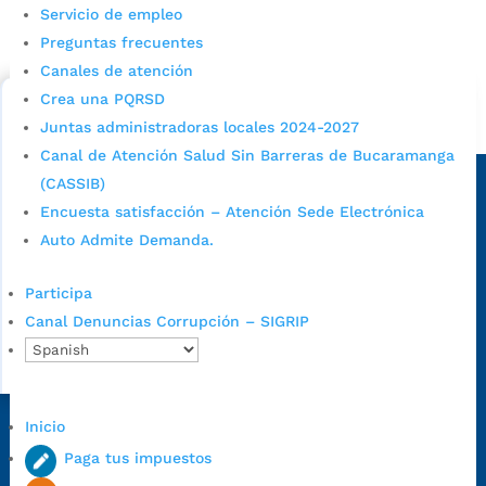
Servicio de empleo
Consulta aqui los pasos para inscribirse y solicitar un
Preguntas frecuentes
cupo escolar en los colegios oficiales de
Canales de atención
Bucaramanga.
Crea una PQRSD
Alcaldía de Bucaramanga
Juntas administradoras locales 2024-2027
Canal de Atención Salud Sin Barreras de Bucaramanga
Sede principal
(CASSIB)
Encuesta satisfacción – Atención Sede Electrónica
Auto Admite Demanda.
Participa
Canal Denuncias Corrupción – SIGRIP
Inicio
Dirección Fase I:
Calle 35 # 10-43, Bucaramanga, Santander,
Paga tus impuestos
Colombia.