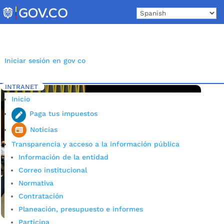
Skip
to
content
Iniciar sesión en gov co
INTRANET
Inicio
Etiqueta: Juan Carlos
5
Inicio
Paga tus impuestos
Noticias
Transparencia y acceso a la información pública
Información de la entidad
Correo institucional
Normativa
Contratación
Planeación, presupuesto e informes
Participa