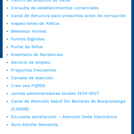
Centro de analítica de datos
judiciales:
notificaciones@bucaramanga.gov.co
Consulta de establecimientos comerciales
Canal de denuncia para presuntos actos de corrupción:
Canal de denuncia para presuntos actos de corrupción
https://canaldenuncia.bucaramanga.gov.co/
Inspecciones de Policía
Emergencia:
https://emergencia.bucaramanga.gov.co/
Bienestar Animal
Radique aquí su queja disciplinaria:
Puntos Digitales
https://www.bucaramanga.gov.co/gobierno-ciudadanos-
Portal de Niños
1/secretarias/oficina-de-control-interno-disciplinario/
Inventario de Sentencias
Servicio de empleo
Preguntas frecuentes
Alcaldía de Bucaramanga
Canales de atención
Crea una PQRSD
Funcionarios y contratistas
Juntas administradoras locales 2024-2027
@AlcaldíaBGA
Canal de Atención Salud Sin Barreras de Bucaramanga
(CASSIB)
Alcaldía de Bucaramanga
Encuesta satisfacción – Atención Sede Electrónica
Auto Admite Demanda.