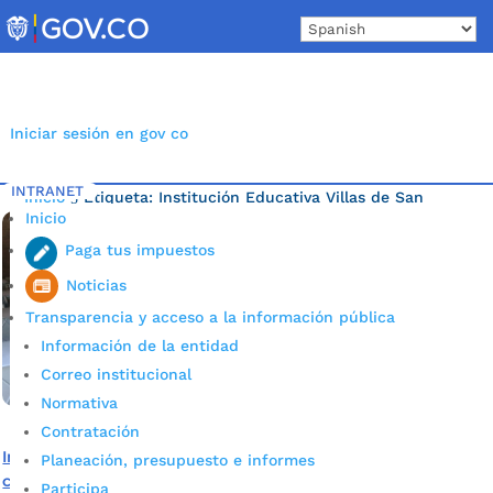
Skip
to
content
Iniciar sesión en gov co
INTRANET
Inicio
Etiqueta: Institución Educativa Villas de San
5
Inicio
Ignacio
Paga tus impuestos
Noticias
Transparencia y acceso a la información pública
Información de la entidad
Correo institucional
Normativa
Contratación
Institución Educativa Villas de San Ignacio quedó lista
Planeación, presupuesto e informes
con toda la dotación para comenzar actividades
Participa