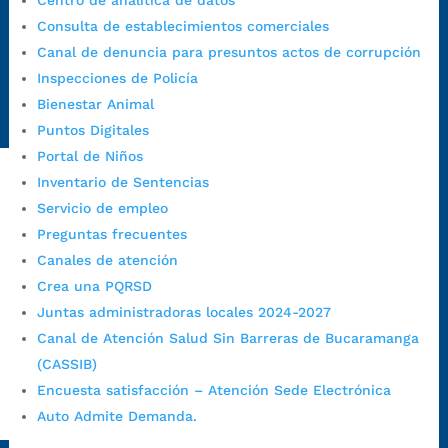
Centro de analítica de datos
Canal de denuncia para presuntos actos de corrupción:
Consulta de establecimientos comerciales
https://canaldenuncia.bucaramanga.gov.co/
Canal de denuncia para presuntos actos de corrupción
Emergencia:
https://emergencia.bucaramanga.gov.co/
Inspecciones de Policía
Radique aquí su queja disciplinaria:
Bienestar Animal
https://www.bucaramanga.gov.co/gobierno-ciudadanos-
Puntos Digitales
1/secretarias/oficina-de-control-interno-disciplinario/
Portal de Niños
Inventario de Sentencias
Servicio de empleo
Alcaldía de Bucaramanga
Preguntas frecuentes
Funcionarios y contratistas
Canales de atención
@AlcaldíaBGA
Crea una PQRSD
Juntas administradoras locales 2024-2027
Canal de Atención Salud Sin Barreras de Bucaramanga
Alcaldía de Bucaramanga
(CASSIB)
Encuesta satisfacción – Atención Sede Electrónica
Auto Admite Demanda.
PrensaBucaramanga