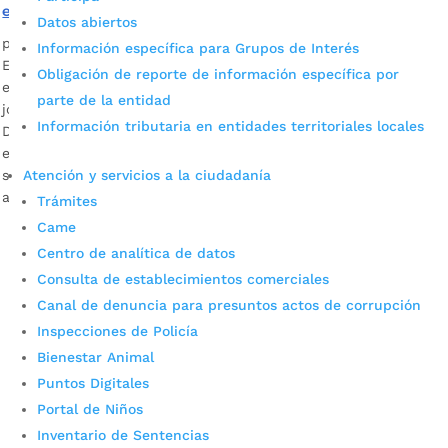
escolares el próximo año
Datos abiertos
por
Alcaldía de Bucaramanga
|
Nov 19, 2020
|
Noticias
Información específica para Grupos de Interés
El colegio construido por el Gobierno Nacional se encuentra
Obligación de reporte de información específica por
en medio del barrio La Inmaculada y atenderá en dos
parte de la entidad
jornadas a 1.860 estudiantes del sector. Descargar audio:
Información tributaria en entidades territoriales locales
Dora Bibiana Solano Dallos, rectora de la institución
educativa Villas de San Ignacio Tableros, escritorios, mesas,
Atención y servicios a la ciudadanía
sillas, entre otros artículos ya se encuentran ubicados en los
amplios […]
Trámites
Came
Centro de analítica de datos
Consulta de establecimientos comerciales
Canal de denuncia para presuntos actos de corrupción
Inspecciones de Policía
Bienestar Animal
Puntos Digitales
Cupos Escolares Bucaramanga 2022
Portal de Niños
Consulta aqui los pasos para inscribirse y solicitar un
Inventario de Sentencias