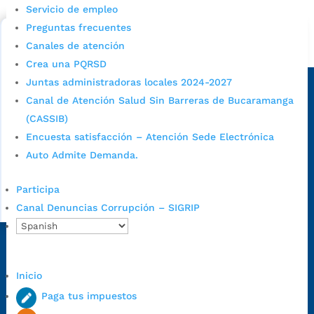
cupo escolar en los colegios oficiales de
Servicio de empleo
Bucaramanga.
Preguntas frecuentes
Canales de atención
Alcaldía de Bucaramanga
Crea una PQRSD
Sede principal
Juntas administradoras locales 2024-2027
Canal de Atención Salud Sin Barreras de Bucaramanga
(CASSIB)
Encuesta satisfacción – Atención Sede Electrónica
Auto Admite Demanda.
Participa
Canal Denuncias Corrupción – SIGRIP
Dirección Fase I:
Calle 35 # 10-43, Bucaramanga, Santander,
Colombia.
Inicio
Dirección Fase II:
Carrera 11 # 34-52, Bucaramanga, Santander,
Paga tus impuestos
Colombia