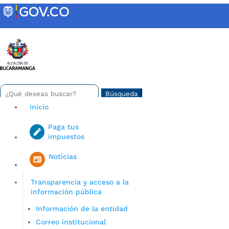
Skip
to
content
INTRANET
Buscar:
Search
for...
Inicio
Paga tus
impuestos
Iniciar sesión en gov co
Noticias
Transparencia y acceso a la
información pública
Información de la entidad
Correo institucional