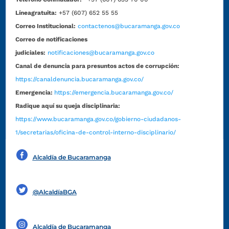
Líneagratuita:
+57 (607) 652 55 55
Correo Institucional:
contactenos@bucaramanga.gov.co
Correo de notificaciones
judiciales:
notificaciones@bucaramanga.gov.co
Canal de denuncia para presuntos actos de corrupción:
https://canaldenuncia.bucaramanga.gov.co/
Emergencia:
https://emergencia.bucaramanga.gov.co/
Radique aquí su queja disciplinaria:
https://www.bucaramanga.gov.co/gobierno-ciudadanos-
1/secretarias/oficina-de-control-interno-disciplinario/
Alcaldía de Bucaramanga
Funcionarios y contratistas
@AlcaldíaBGA
Alcaldía de Bucaramanga