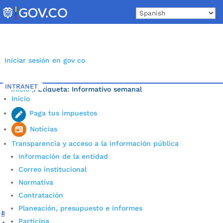
Skip
to
content
Iniciar sesión en gov co
INTRANET
Inicio
Etiqueta: Informativo semanal
5
Inicio
Paga tus impuestos
Noticias
Transparencia y acceso a la información pública
Información de la entidad
Correo institucional
Normativa
Contratación
Planeación, presupuesto e informes
#GobernarEsHacer ¡Ahora! – Informativo N°11 de la
Participa