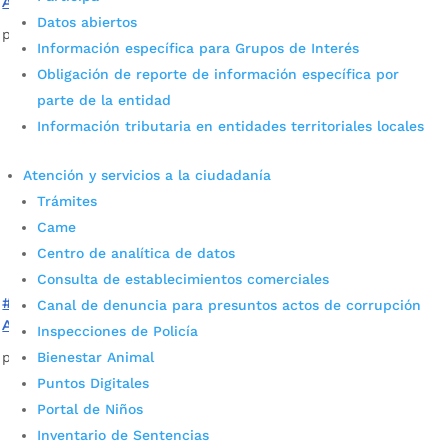
Alcaldía de Bucaramanga
Datos abiertos
por
Alcaldía de Bucaramanga
|
Jun 30, 2020
|
Informativos
Información específica para Grupos de Interés
Obligación de reporte de información específica por
parte de la entidad
Información tributaria en entidades territoriales locales
Atención y servicios a la ciudadanía
Trámites
Came
Centro de analítica de datos
Consulta de establecimientos comerciales
#GobernarEsHacer ¡Ahora! – Informativo N°9 de la
Canal de denuncia para presuntos actos de corrupción
Alcaldía de Bucaramanga
Inspecciones de Policía
Bienestar Animal
por
Alcaldía de Bucaramanga
|
Jun 8, 2020
|
Informativos
Puntos Digitales
Portal de Niños
Inventario de Sentencias