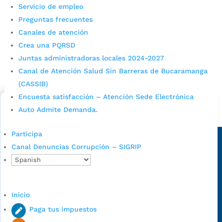
Servicio de empleo
Preguntas frecuentes
Canales de atención
Crea una PQRSD
Cupos Escolares Bucaramanga 2022
Juntas administradoras locales 2024-2027
Consulta aqui los pasos para inscribirse y solicitar un
Canal de Atención Salud Sin Barreras de Bucaramanga
cupo escolar en los colegios oficiales de
(CASSIB)
Bucaramanga.
Encuesta satisfacción – Atención Sede Electrónica
Auto Admite Demanda.
Alcaldía de Bucaramanga
Sede principal
Participa
Canal Denuncias Corrupción – SIGRIP
Inicio
Paga tus impuestos