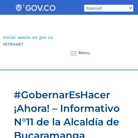
Skip
to
content
Iniciar sesión en gov co
INTRANET
#GobernarEsHacer
¡Ahora! – Informativo
N°11 de la Alcaldía de
Bucaramanga