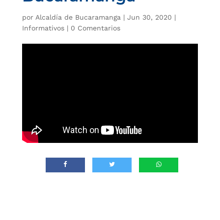
por
Alcaldía de Bucaramanga
|
Jun 30, 2020
|
Informativos
|
0 Comentarios