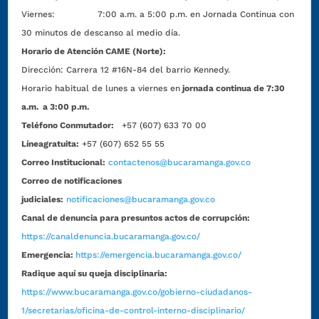
Viernes: 7:00 a.m. a 5:00 p.m. en Jornada Continua con
30 minutos de descanso al medio día.
Horario de Atención CAME (Norte):
Dirección:
Carrera 12 #16N-84 del barrio Kennedy.
Horario habitual de lunes a viernes en
jornada continua de 7:30
a.m. a 3:00 p.m.
Teléfono Conmutador:
+57 (607) 633 70 00
Líneagratuita:
+57 (607) 652 55 55
Correo Institucional:
contactenos@bucaramanga.gov.co
Correo de notificaciones
judiciales:
notificaciones@bucaramanga.gov.co
Canal de denuncia para presuntos actos de corrupción:
https://canaldenuncia.bucaramanga.gov.co/
Emergencia:
https://emergencia.bucaramanga.gov.co/
Radique aquí su queja disciplinaria:
https://www.bucaramanga.gov.co/gobierno-ciudadanos-
1/secretarias/oficina-de-control-interno-disciplinario/