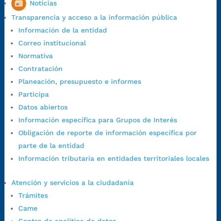
Noticias
Horario de Atención CAME (Central):
Transparencia y acceso a la información pública
Lunes a jueves: 7:00 a.m. a 12:00 m y de 1:00 p.m. a 5:30 p.m.
Información de la entidad
Viernes: 7:00 a.m. a 5:00 p.m. en Jornada Continua con
Correo institucional
30 minutos de descanso al medio día.
Normativa
Horario de Atención CAME (Norte):
Contratación
Dirección:
Carrera 12 #16N-84 del barrio Kennedy.
Planeación, presupuesto e informes
Horario habitual de lunes a viernes en
jornada continua de 7:30
Participa
a.m. a 3:00 p.m.
Datos abiertos
Teléfono Conmutador:
+57 (607) 633 70 00
Información específica para Grupos de Interés
Líneagratuita:
+57 (607) 652 55 55
Obligación de reporte de información específica por
Correo Institucional:
contactenos@bucaramanga.gov.co
parte de la entidad
Correo de notificaciones
Información tributaria en entidades territoriales locales
judiciales:
notificaciones@bucaramanga.gov.co
Canal de denuncia para presuntos actos de corrupción:
Atención y servicios a la ciudadanía
https://canaldenuncia.bucaramanga.gov.co/
Trámites
Emergencia:
https://emergencia.bucaramanga.gov.co/
Came
Radique aquí su queja disciplinaria: