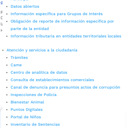
de Historia Urbana
Datos abiertos
por
Edgar Augusto Sánchez
|
Ago 9, 2022
|
Noticias
Información específica para Grupos de Interés
Desde el miércoles 10 y hasta el 12 de agosto se realizará en
Obligación de reporte de información específica por
la Casa de Bolivar el V encuentro de la Red Colombiana de
parte de la entidad
Historia Urbana “Poblados, ciudades y metrópolis”.
Información tributaria en entidades territoriales locales
Atención y servicios a la ciudadanía
Trámites
Came
Centro de analítica de datos
Consulta de establecimientos comerciales
Cupos Escolares Bucaramanga 2022
Canal de denuncia para presuntos actos de corrupción
Inspecciones de Policía
Consulta aqui los pasos para inscribirse y solicitar un
Bienestar Animal
cupo escolar en los colegios oficiales de
Bucaramanga.
Puntos Digitales
Portal de Niños
Alcaldía de Bucaramanga
Inventario de Sentencias