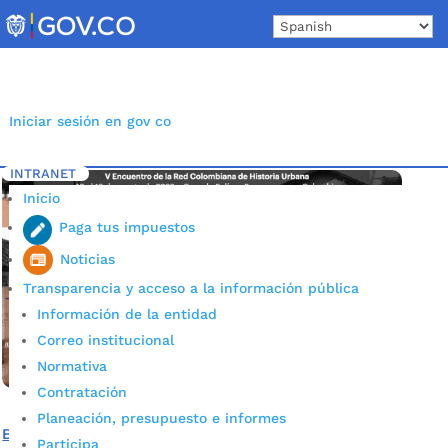
Skip
to
content
Iniciar sesión en gov co
INTRANET
Inicio
Etiqueta: Historia de Bucaramanga
5
Inicio
Paga tus impuestos
Noticias
Transparencia y acceso a la información pública
Información de la entidad
Correo institucional
Normativa
Contratación
Planeación, presupuesto e informes
Bucaramanga, sede del Encuentro de la Red Colombiana
Participa