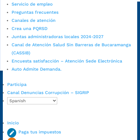
Servicio de empleo
Sede principal
Preguntas frecuentes
Canales de atención
Crea una PQRSD
Juntas administradoras locales 2024-2027
Canal de Atención Salud Sin Barreras de Bucaramanga
(CASSIB)
Encuesta satisfacción – Atención Sede Electrónica
Auto Admite Demanda.
Dirección Fase I:
Calle 35 # 10-43, Bucaramanga, Santander,
Participa
Colombia.
Canal Denuncias Corrupción – SIGRIP
Dirección Fase II:
Carrera 11 # 34-52, Bucaramanga, Santander,
Colombia
Código Postal:
680006. Código Dane: 68001.
Inicio
Horario de Atención:
Lunes a jueves de 7:00 a.m. a 12:00 m y de
1:00 p.m. a 5:30 p.m. / viernes jornada continua en el horario de
Paga tus impuestos
7:00 a.m. a 5:00 p.m., con 30 minutos de descanso al medio día.