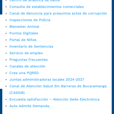
Centro de analítica de datos
https://www.bucaramanga.gov.co/gobierno-ciudadanos-
Consulta de establecimientos comerciales
1/secretarias/oficina-de-control-interno-disciplinario/
Canal de denuncia para presuntos actos de corrupción
Inspecciones de Policía
Bienestar Animal
Alcaldía de Bucaramanga
Puntos Digitales
Funcionarios y contratistas
Portal de Niños
Inventario de Sentencias
@AlcaldíaBGA
Servicio de empleo
Preguntas frecuentes
Alcaldía de Bucaramanga
Canales de atención
Crea una PQRSD
Juntas administradoras locales 2024-2027
PrensaBucaramanga
Canal de Atención Salud Sin Barreras de Bucaramanga
Autorización de Tratamiento de Datos Personales
|
Política
(CASSIB)
de Tratamiento de Datos Personales
|
Política web y
Encuesta satisfacción – Atención Sede Electrónica
condiciones de uso
|
Política editorial
|
Plan de
Auto Admite Demanda.
comunicaciones
|
Política de derechos de autor
|
Política
de Seguridad de la Información
|
Uso y monitoreo pagina