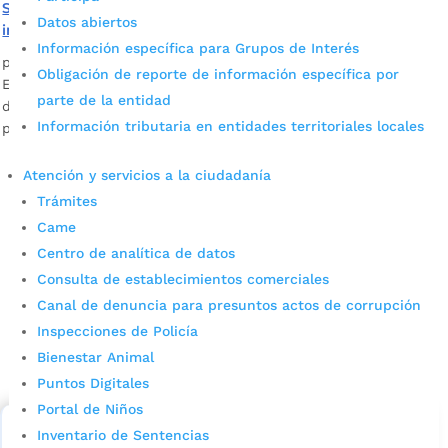
San Martín se vistió de Halloween con la feria
Datos abiertos
institucional
Información específica para Grupos de Interés
por
Pilar Mejía
|
Oct 30, 2021
|
Noticias
Obligación de reporte de información específica por
En la décimo quinta versión de la feria institucional se vistió
parte de la entidad
de Halloween para divertir a los niños, quienes fueron los
Información tributaria en entidades territoriales locales
protagonistas.
Atención y servicios a la ciudadanía
Trámites
Came
Centro de analítica de datos
Consulta de establecimientos comerciales
Canal de denuncia para presuntos actos de corrupción
Cupos Escolares Bucaramanga 2022
Inspecciones de Policía
Bienestar Animal
Consulta aqui los pasos para inscribirse y solicitar un
cupo escolar en los colegios oficiales de
Puntos Digitales
Bucaramanga.
Portal de Niños
Inventario de Sentencias