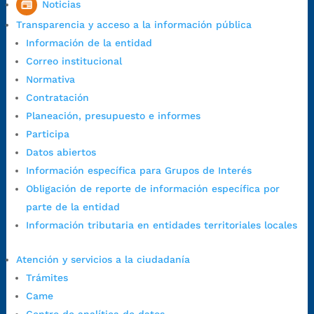
Noticias
7:00 a.m. a 5:00 p.m., con 30 minutos de descanso al medio día.
Transparencia y acceso a la información pública
Horario de Atención CAME (Central):
Información de la entidad
Lunes a jueves: 7:00 a.m. a 12:00 m y de 1:00 p.m. a 5:30 p.m.
Correo institucional
Viernes: 7:00 a.m. a 5:00 p.m. en Jornada Continua con
Normativa
30 minutos de descanso al medio día.
Contratación
Horario de Atención CAME (Norte):
Planeación, presupuesto e informes
Dirección:
Carrera 12 #16N-84 del barrio Kennedy.
Participa
Horario habitual de lunes a viernes en
jornada continua de 7:30
Datos abiertos
a.m. a 3:00 p.m.
Información específica para Grupos de Interés
Teléfono Conmutador:
+57 (607) 633 70 00
Obligación de reporte de información específica por
Líneagratuita:
+57 (607) 652 55 55
parte de la entidad
Correo Institucional:
contactenos@bucaramanga.gov.co
Información tributaria en entidades territoriales locales
Correo de notificaciones
judiciales:
notificaciones@bucaramanga.gov.co
Atención y servicios a la ciudadanía
Canal de denuncia para presuntos actos de corrupción:
Trámites
https://canaldenuncia.bucaramanga.gov.co/
Came
Emergencia:
https://emergencia.bucaramanga.gov.co/