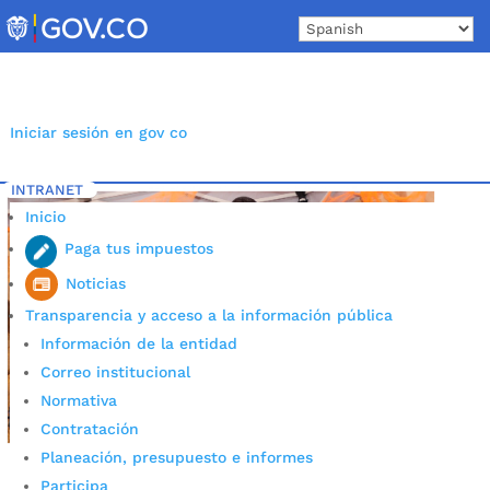
Skip
to
content
Iniciar sesión en gov co
INTRANET
Inicio
Etiqueta: halloween bucaramanga
5
Inicio
Paga tus impuestos
Noticias
Transparencia y acceso a la información pública
Información de la entidad
Correo institucional
Normativa
Contratación
Planeación, presupuesto e informes
Participa