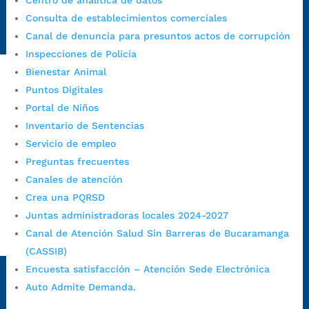
Centro de analítica de datos
Radique aquí su queja disciplinaria:
Consulta de establecimientos comerciales
https://www.bucaramanga.gov.co/gobierno-ciudadanos-
Canal de denuncia para presuntos actos de corrupción
1/secretarias/oficina-de-control-interno-disciplinario/
Inspecciones de Policía
Bienestar Animal
Puntos Digitales
Alcaldía de Bucaramanga
Portal de Niños
Funcionarios y contratistas
Inventario de Sentencias
Servicio de empleo
@AlcaldíaBGA
Preguntas frecuentes
Canales de atención
Alcaldía de Bucaramanga
Crea una PQRSD
Juntas administradoras locales 2024-2027
Canal de Atención Salud Sin Barreras de Bucaramanga
PrensaBucaramanga
(CASSIB)
Autorización de Tratamiento de Datos Personales
|
Política
Encuesta satisfacción – Atención Sede Electrónica
de Tratamiento de Datos Personales
|
Política web y
Auto Admite Demanda.
condiciones de uso
|
Política editorial
|
Plan de
comunicaciones
|
Política de derechos de autor
|
Política