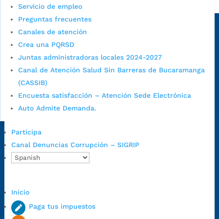
Alcaldía de Bucaramanga
Servicio de empleo
Sede principal
Preguntas frecuentes
Canales de atención
Crea una PQRSD
Juntas administradoras locales 2024-2027
Canal de Atención Salud Sin Barreras de Bucaramanga
(CASSIB)
Encuesta satisfacción – Atención Sede Electrónica
Auto Admite Demanda.
Participa
Dirección Fase I:
Calle 35 # 10-43, Bucaramanga, Santander,
Canal Denuncias Corrupción – SIGRIP
Colombia.
Dirección Fase II:
Carrera 11 # 34-52, Bucaramanga, Santander,
Colombia
Código Postal:
680006. Código Dane: 68001.
Inicio
Horario de Atención:
Lunes a jueves de 7:00 a.m. a 12:00 m y de
Paga tus impuestos
1:00 p.m. a 5:30 p.m. / viernes jornada continua en el horario de