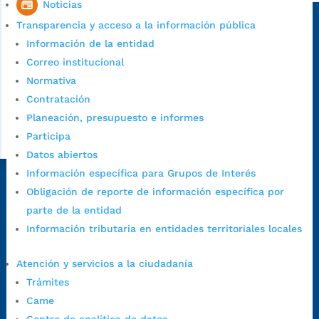
Noticias
Sede principal
Transparencia y acceso a la información pública
Información de la entidad
Correo institucional
Normativa
Contratación
Planeación, presupuesto e informes
Participa
Datos abiertos
Información específica para Grupos de Interés
Dirección Fase I:
Calle 35 # 10-43, Bucaramanga, Santander,
Obligación de reporte de información específica por
Colombia.
parte de la entidad
Dirección Fase II:
Carrera 11 # 34-52, Bucaramanga, Santander,
Información tributaria en entidades territoriales locales
Colombia
Código Postal:
680006. Código Dane: 68001.
Atención y servicios a la ciudadanía
Horario de Atención:
Lunes a jueves de 7:00 a.m. a 12:00 m y de
Trámites
1:00 p.m. a 5:30 p.m. / viernes jornada continua en el horario de
Came
7:00 a.m. a 5:00 p.m., con 30 minutos de descanso al medio día.