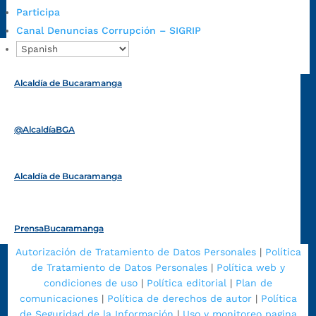
https://www.bucaramanga.gov.co/gobierno-ciudadanos-
Participa
1/secretarias/oficina-de-control-interno-disciplinario/
Canal Denuncias Corrupción – SIGRIP
Alcaldía de Bucaramanga
Funcionarios y contratistas
@AlcaldíaBGA
Alcaldía de Bucaramanga
PrensaBucaramanga
Autorización de Tratamiento de Datos Personales
|
Política
de Tratamiento de Datos Personales
|
Política web y
condiciones de uso
|
Política editorial
|
Plan de
comunicaciones
|
Política de derechos de autor
|
Política
de Seguridad de la Información
|
Uso y monitoreo pagina