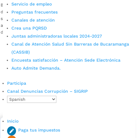
Servicio de empleo
Bucaramanga y la reapertura de nuevos sectores desde el 1
de septiembre, en el marco de la fase de aislamiento
Preguntas frecuentes
selectivo, han permitido que el consumo en la ciudad vuelva
Canales de atención
a recuperarse. Fotografía: Mauro Rodríguez / Prensa Alcaldía
Crea una PQRSD
de Bucaramanga Descargar audio: Ángel Galvis, asesor de […]
Juntas administradoras locales 2024-2027
Canal de Atención Salud Sin Barreras de Bucaramanga
(CASSIB)
Encuesta satisfacción – Atención Sede Electrónica
Auto Admite Demanda.
Participa
Canal Denuncias Corrupción – SIGRIP
Cupos Escolares Bucaramanga 2022
Consulta aqui los pasos para inscribirse y solicitar un
cupo escolar en los colegios oficiales de
Bucaramanga.
Inicio
Paga tus impuestos
Alcaldía de Bucaramanga