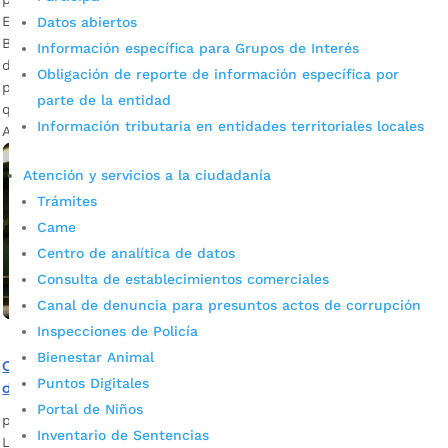
El próximo 10 de octubre será radicado en el Concejo de
Datos abiertos
Bucaramanga para su respectiva aprobación. La propuesta
Información específica para Grupos de Interés
de presupuesto general de rentas y gastos del Municipio
Obligación de reporte de información específica por
para la vigencia 2021 fue socializada este jueves. Se espera
parte de la entidad
que el 10 de octubre próximo sea presentado el Proyecto de
Información tributaria en entidades territoriales locales
Acuerdo ante el Concejo de Bucaramanga. Ingresos […]
Atención y servicios a la ciudadanía
Trámites
Came
Centro de analítica de datos
Consulta de establecimientos comerciales
Canal de denuncia para presuntos actos de corrupción
Inspecciones de Policía
Bienestar Animal
Comercio bumangués empezó a recuperarse tras meses
Puntos Digitales
de pérdidas por la pandemia del Covid-19
Portal de Niños
por
Alcaldía de Bucaramanga
|
Sep 23, 2020
|
Noticias
Inventario de Sentencias
La flexibilización de medidas adoptados por la Alcaldía de