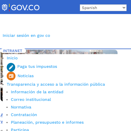
Skip
to
content
Iniciar sesión en gov co
INTRANET
Inicio
Etiqueta: Gastos
5
Inicio
Paga tus impuestos
Noticias
Transparencia y acceso a la información pública
Información de la entidad
Correo institucional
Normativa
Contratación
Alcaldía socializó el proyecto de presupuesto para la
vigencia fiscal 2021 en Bucaramanga
Planeación, presupuesto e informes
Participa
por
Alcaldía de Bucaramanga
|
Oct 2, 2020
|
Noticias