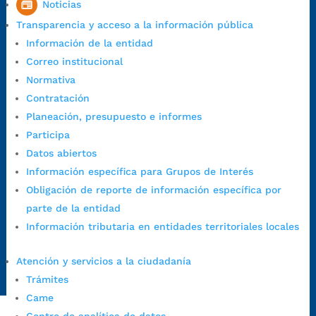
Noticias
30 minutos de descanso al medio día.
Transparencia y acceso a la información pública
Horario de Atención CAME (Norte):
Información de la entidad
Dirección:
Carrera 12 #16N-84 del barrio Kennedy.
Correo institucional
Horario habitual de lunes a viernes en
jornada continua de 7:30
Normativa
a.m. a 3:00 p.m.
Contratación
Teléfono Conmutador:
+57 (607) 633 70 00
Planeación, presupuesto e informes
Líneagratuita:
+57 (607) 652 55 55
Participa
Correo Institucional:
contactenos@bucaramanga.gov.co
Datos abiertos
Correo de notificaciones
Información específica para Grupos de Interés
judiciales:
notificaciones@bucaramanga.gov.co
Obligación de reporte de información específica por
Canal de denuncia para presuntos actos de corrupción:
parte de la entidad
https://canaldenuncia.bucaramanga.gov.co/
Información tributaria en entidades territoriales locales
Emergencia:
https://emergencia.bucaramanga.gov.co/
Radique aquí su queja disciplinaria:
Atención y servicios a la ciudadanía
https://www.bucaramanga.gov.co/gobierno-ciudadanos-
Trámites
1/secretarias/oficina-de-control-interno-disciplinario/
Came