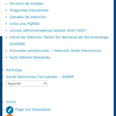
Servicio de empleo
Preguntas frecuentes
Canales de atención
Crea una PQRSD
Juntas administradoras locales 2024-2027
Canal de Atención Salud Sin Barreras de Bucaramanga
(CASSIB)
Dirección Fase I:
Calle 35 # 10-43, Bucaramanga, Santander,
Encuesta satisfacción – Atención Sede Electrónica
Colombia.
Auto Admite Demanda.
Dirección Fase II:
Carrera 11 # 34-52, Bucaramanga, Santander,
Colombia
Participa
Código Postal:
680006. Código Dane: 68001.
Canal Denuncias Corrupción – SIGRIP
Horario de Atención:
Lunes a jueves de 7:00 a.m. a 12:00 m y de
1:00 p.m. a 5:30 p.m. / viernes jornada continua en el horario de
7:00 a.m. a 5:00 p.m., con 30 minutos de descanso al medio día.
Horario de Atención CAME (Central):
Inicio
Lunes a jueves: 7:00 a.m. a 12:00 m y de 1:00 p.m. a 5:30 p.m.
Paga tus impuestos
Viernes: 7:00 a.m. a 5:00 p.m. en Jornada Continua con