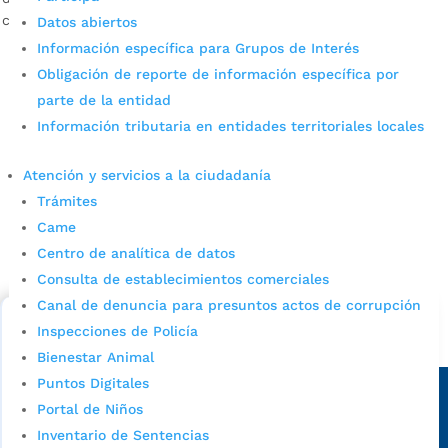
cumplimiento […]
Datos abiertos
Información específica para Grupos de Interés
Obligación de reporte de información específica por
parte de la entidad
Información tributaria en entidades territoriales locales
Atención y servicios a la ciudadanía
Trámites
Cupos Escolares Bucaramanga 2022
Came
Consulta aqui los pasos para inscribirse y solicitar un
Centro de analítica de datos
cupo escolar en los colegios oficiales de
Consulta de establecimientos comerciales
Bucaramanga.
Canal de denuncia para presuntos actos de corrupción
Inspecciones de Policía
Alcaldía de Bucaramanga
Bienestar Animal
Sede principal
Puntos Digitales
Portal de Niños
Inventario de Sentencias