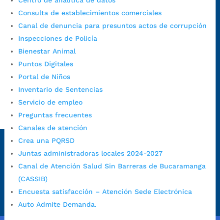
Centro de analítica de datos
Consulta de establecimientos comerciales
Alcaldía de Bucaramanga
Canal de denuncia para presuntos actos de corrupción
Funcionarios y contratistas
Inspecciones de Policía
@AlcaldíaBGA
Bienestar Animal
Puntos Digitales
Portal de Niños
Alcaldía de Bucaramanga
Inventario de Sentencias
Servicio de empleo
Preguntas frecuentes
PrensaBucaramanga
Canales de atención
Autorización de Tratamiento de Datos Personales
|
Política
Crea una PQRSD
de Tratamiento de Datos Personales
|
Política web y
Juntas administradoras locales 2024-2027
condiciones de uso
|
Política editorial
|
Plan de
Canal de Atención Salud Sin Barreras de Bucaramanga
comunicaciones
|
Política de derechos de autor
|
Política
de Seguridad de la Información
|
Uso y monitoreo pagina
(CASSIB)
web
|
Mapa del sitio
Encuesta satisfacción – Atención Sede Electrónica
Auto Admite Demanda.