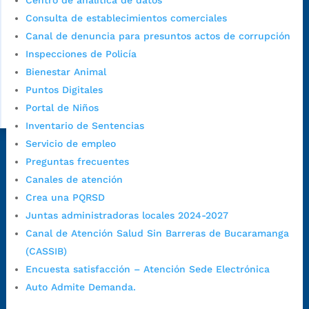
Centro de analítica de datos
Consulta de establecimientos comerciales
Canal de denuncia para presuntos actos de corrupción
Inspecciones de Policía
Bienestar Animal
Puntos Digitales
Portal de Niños
Inventario de Sentencias
Servicio de empleo
Dirección Fase I:
Calle 35 # 10-43, Bucaramanga, Santander,
Preguntas frecuentes
Colombia.
Canales de atención
Dirección Fase II:
Carrera 11 # 34-52, Bucaramanga, Santander,
Crea una PQRSD
Colombia
Juntas administradoras locales 2024-2027
Código Postal:
680006. Código Dane: 68001.
Canal de Atención Salud Sin Barreras de Bucaramanga
Horario de Atención:
Lunes a jueves de 7:00 a.m. a 12:00 m y de
(CASSIB)
1:00 p.m. a 5:30 p.m. / viernes jornada continua en el horario de
Encuesta satisfacción – Atención Sede Electrónica
7:00 a.m. a 5:00 p.m., con 30 minutos de descanso al medio día.
Auto Admite Demanda.
Horario de Atención CAME (Central):