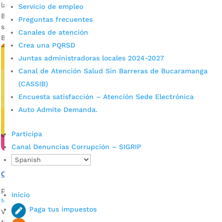
lanzamiento, ante los medios de comunicación, de la Feria
Servicio de empleo
Bonita. Súmate a la fiesta que irá desde el 1 al 18 de
Preguntas frecuentes
septiembre. Fotografía: Diego Caderón / Prensa Alcaldía de
Canales de atención
Bucaramanga Con la presencia del...
Crea una PQRSD
Juntas administradoras locales 2024-2027
Canal de Atención Salud Sin Barreras de Bucaramanga
(CASSIB)
Encuesta satisfacción – Atención Sede Electrónica
Auto Admite Demanda.
Participa
Canal Denuncias Corrupción – SIGRIP
Conozca la programación de la Feria Bonita
por
Félix Guillermo Cristancho García
|
Ago 25, 2022
|
Inicio
Noticias
Paga tus impuestos
Vea todos los eventos de la gran Feria Bonita que irá del 1 al