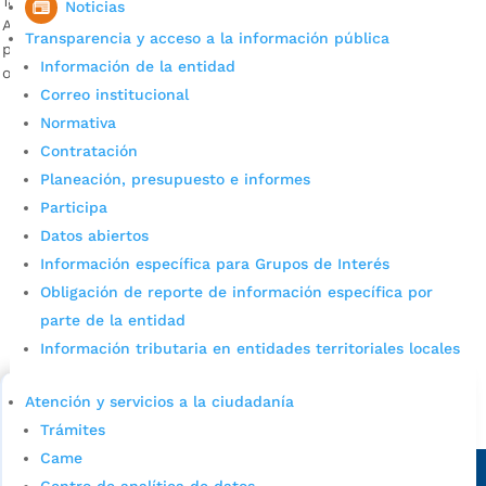
18 de septiembre. ¡Súmate a la fiesta! Fotografía: Prensa
Noticias
Alcaldía de Bucaramanga Más de 40 eventos y actividades
Transparencia y acceso a la información pública
populares estimularán la economía local, el comercio, la
Información de la entidad
ocupación hotelera y la...
Correo institucional
Normativa
Contratación
Planeación, presupuesto e informes
Participa
Datos abiertos
Información específica para Grupos de Interés
Cupos Escolares Bucaramanga 2022
Obligación de reporte de información específica por
parte de la entidad
Consulta aqui los pasos para inscribirse y solicitar un
cupo escolar en los colegios oficiales de
Información tributaria en entidades territoriales locales
Bucaramanga.
Atención y servicios a la ciudadanía
Alcaldía de Bucaramanga
Trámites
Came
Sede principal