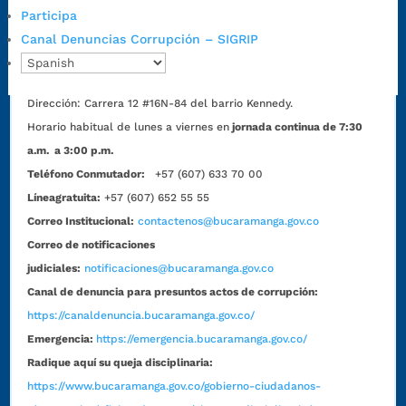
Lunes a jueves: 7:00 a.m. a 12:00 m y de 1:00 p.m. a 5:30 p.m.
Participa
Viernes: 7:00 a.m. a 5:00 p.m. en Jornada Continua con
Canal Denuncias Corrupción – SIGRIP
30 minutos de descanso al medio día.
Horario de Atención CAME (Norte):
Dirección:
Carrera 12 #16N-84 del barrio Kennedy.
Horario habitual de lunes a viernes en
jornada continua de 7:30
a.m. a 3:00 p.m.
Teléfono Conmutador:
+57 (607) 633 70 00
Líneagratuita:
+57 (607) 652 55 55
Correo Institucional:
contactenos@bucaramanga.gov.co
Correo de notificaciones
judiciales:
notificaciones@bucaramanga.gov.co
Canal de denuncia para presuntos actos de corrupción:
https://canaldenuncia.bucaramanga.gov.co/
Emergencia:
https://emergencia.bucaramanga.gov.co/
Radique aquí su queja disciplinaria:
https://www.bucaramanga.gov.co/gobierno-ciudadanos-