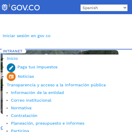
Skip
to
content
Iniciar sesión en gov co
INTRANET
Inicio
Etiqueta: Feria de Bucaramanga
5
Inicio
Paga tus impuestos
Noticias
Transparencia y acceso a la información pública
Información de la entidad
Correo institucional
Normativa
Contratación
Planeación, presupuesto e informes
Que ningún paisano se pierda el Festival de Colonias
Participa