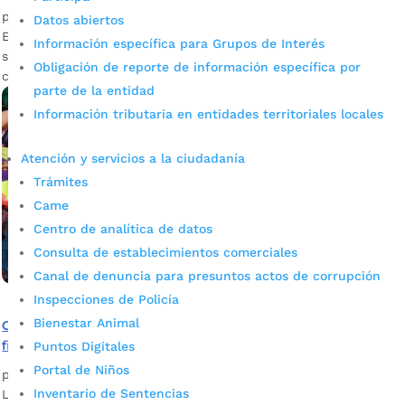
por
Edgar Augusto Sánchez
|
Sep 9, 2023
|
Noticias
Datos abiertos
El Festival de Colonias se cumplirá el domingo 24 de
Información específica para Grupos de Interés
septiembre. Este año España, es el país invitado y contará
Obligación de reporte de información específica por
con su propia colonia con el folclor, comidas y costumbres.
parte de la entidad
Información tributaria en entidades territoriales locales
Atención y servicios a la ciudadanía
Trámites
Came
Centro de analítica de datos
Consulta de establecimientos comerciales
Canal de denuncia para presuntos actos de corrupción
Inspecciones de Policía
Bienestar Animal
Cuando Bucaramanga está de fiesta, Santander está de
fiesta
Puntos Digitales
Portal de Niños
por
Alcaldía de Bucaramanga
|
Ago 26, 2022
|
Noticias
Inventario de Sentencias
La música, el baile y la alegría fueron los protagonistas en el