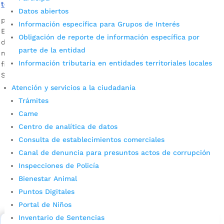
toma Bucaramanga
Datos abiertos
por
Edgar Augusto Sánchez
|
Sep 22, 2023
|
Noticias
Información específica para Grupos de Interés
Esta es la edición 26 del Festival que reúne a los paisanos
Obligación de reporte de información específica por
de las colonias en torno a la gastronomía, las bebidas y la
parte de la entidad
música folclórica. El evento comienza a las 9:00 a.m. y
Información tributaria en entidades territoriales locales
finaliza a las 7:00 p.m. Fotografía: Suministrada Víctor
Suárez/ Prensa Alcaldía de...
Atención y servicios a la ciudadanía
Trámites
Came
Centro de analítica de datos
Consulta de establecimientos comerciales
Canal de denuncia para presuntos actos de corrupción
Inspecciones de Policía
Cupos Escolares Bucaramanga 2022
Bienestar Animal
Consulta aqui los pasos para inscribirse y solicitar un
Puntos Digitales
cupo escolar en los colegios oficiales de
Portal de Niños
Bucaramanga.
Inventario de Sentencias