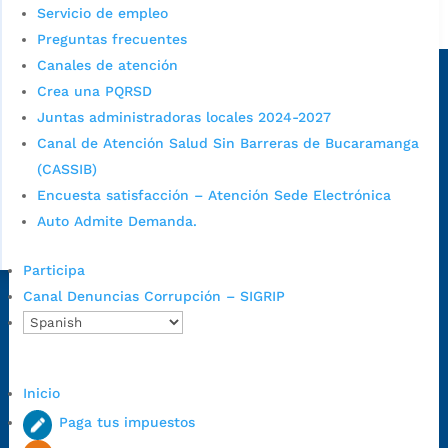
Servicio de empleo
Alcaldía de Bucaramanga
Preguntas frecuentes
Sede principal
Canales de atención
Crea una PQRSD
Juntas administradoras locales 2024-2027
Canal de Atención Salud Sin Barreras de Bucaramanga
(CASSIB)
Encuesta satisfacción – Atención Sede Electrónica
Auto Admite Demanda.
Participa
Canal Denuncias Corrupción – SIGRIP
Dirección Fase I:
Calle 35 # 10-43, Bucaramanga, Santander,
Colombia.
Dirección Fase II:
Carrera 11 # 34-52, Bucaramanga, Santander,
Colombia
Inicio
Código Postal:
680006. Código Dane: 68001.
Paga tus impuestos
Horario de Atención:
Lunes a jueves de 7:00 a.m. a 12:00 m y de