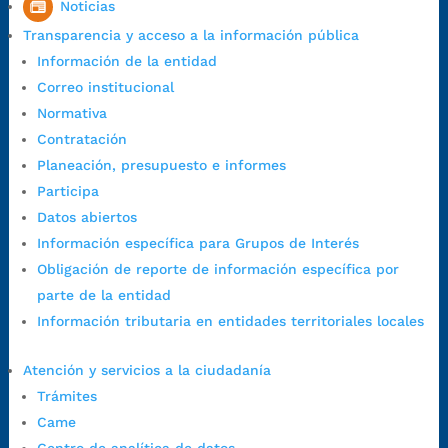
Noticias
1:00 p.m. a 5:30 p.m. / viernes jornada continua en el horario de
Transparencia y acceso a la información pública
7:00 a.m. a 5:00 p.m., con 30 minutos de descanso al medio día.
Información de la entidad
Horario de Atención CAME (Central):
Correo institucional
Lunes a jueves: 7:00 a.m. a 12:00 m y de 1:00 p.m. a 5:30 p.m.
Normativa
Viernes: 7:00 a.m. a 5:00 p.m. en Jornada Continua con
Contratación
30 minutos de descanso al medio día.
Planeación, presupuesto e informes
Horario de Atención CAME (Norte):
Participa
Dirección:
Carrera 12 #16N-84 del barrio Kennedy.
Datos abiertos
Horario habitual de lunes a viernes en
jornada continua de 7:30
Información específica para Grupos de Interés
a.m. a 3:00 p.m.
Obligación de reporte de información específica por
Teléfono Conmutador:
+57 (607) 633 70 00
parte de la entidad
Líneagratuita:
+57 (607) 652 55 55
Información tributaria en entidades territoriales locales
Correo Institucional:
contactenos@bucaramanga.gov.co
Correo de notificaciones
Atención y servicios a la ciudadanía
judiciales:
notificaciones@bucaramanga.gov.co
Trámites
Canal de denuncia para presuntos actos de corrupción:
Came
https://canaldenuncia.bucaramanga.gov.co/