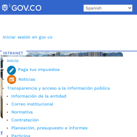
Skip
to
content
Iniciar sesión en gov co
INTRANET
Inicio
Etiqueta: Feria de Bucaramanga 2023
5
Inicio
Paga tus impuestos
Noticias
Transparencia y acceso a la información pública
Información de la entidad
Correo institucional
Normativa
Contratación
Planeación, presupuesto e informes
Feria Bonita: Este domingo el Festival de Colonias se
Participa