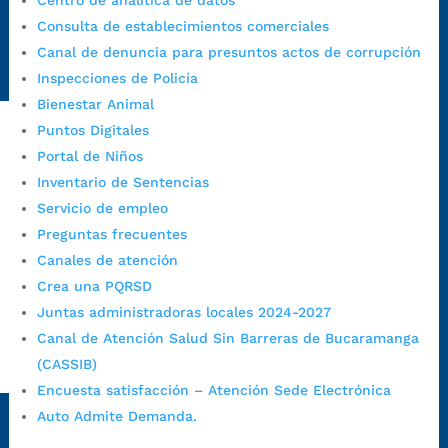
Centro de analítica de datos
Emergencia:
https://emergencia.bucaramanga.gov.co/
Consulta de establecimientos comerciales
Radique aquí su queja disciplinaria:
Canal de denuncia para presuntos actos de corrupción
https://www.bucaramanga.gov.co/gobierno-ciudadanos-
Inspecciones de Policía
1/secretarias/oficina-de-control-interno-disciplinario/
Bienestar Animal
Puntos Digitales
Portal de Niños
Alcaldía de Bucaramanga
Inventario de Sentencias
Funcionarios y contratistas
Servicio de empleo
@AlcaldíaBGA
Preguntas frecuentes
Canales de atención
Crea una PQRSD
Alcaldía de Bucaramanga
Juntas administradoras locales 2024-2027
Canal de Atención Salud Sin Barreras de Bucaramanga
(CASSIB)
PrensaBucaramanga
Encuesta satisfacción – Atención Sede Electrónica
Autorización de Tratamiento de Datos Personales
|
Política
Auto Admite Demanda.
de Tratamiento de Datos Personales
|
Política web y
condiciones de uso
|
Política editorial
|
Plan de