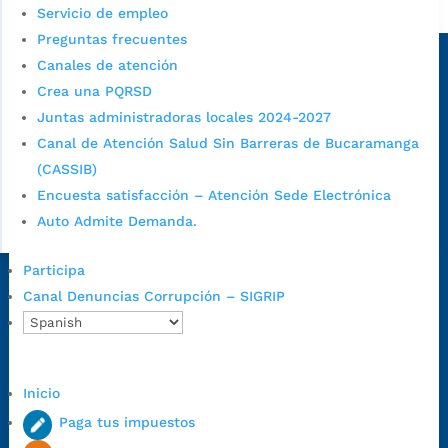
Alcaldía de Bucaramanga
Servicio de empleo
Preguntas frecuentes
Sede principal
Canales de atención
Crea una PQRSD
Juntas administradoras locales 2024-2027
Canal de Atención Salud Sin Barreras de Bucaramanga
(CASSIB)
Encuesta satisfacción – Atención Sede Electrónica
Auto Admite Demanda.
Participa
Dirección Fase I:
Calle 35 # 10-43, Bucaramanga, Santander,
Canal Denuncias Corrupción – SIGRIP
Colombia.
Dirección Fase II:
Carrera 11 # 34-52, Bucaramanga, Santander,
Colombia
Inicio
Código Postal:
680006. Código Dane: 68001.
Paga tus impuestos
Horario de Atención:
Lunes a jueves de 7:00 a.m. a 12:00 m y de
1:00 p.m. a 5:30 p.m. / viernes jornada continua en el horario de