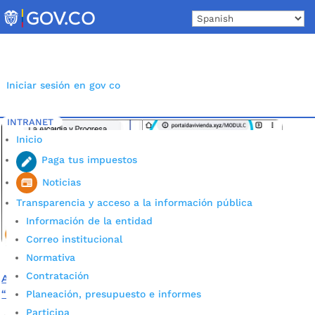
Skip
to
content
Iniciar sesión en gov co
INTRANET
Inicio
Etiqueta: Fake News
5
Inicio
Paga tus impuestos
Noticias
Transparencia y acceso a la información pública
Información de la entidad
Correo institucional
Normativa
Contratación
Alcaldía y programa Progresa NO lideran entrega de
“Bono de sostenimiento para emprendedores”
Planeación, presupuesto e informes
Participa