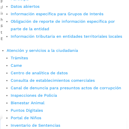
por
Alcaldía de Bucaramanga
|
Mar 31, 2020
|
Noticias
Datos abiertos
¡No se deje engañar! Si recibe un mensaje de texto
informándole que es beneficiario de dicho bono, por favor
Información específica para Grupos de Interés
haga caso omiso a este. Descargar audio: Isabel Cristina
Obligación de reporte de información específica por
Rincón – Directora del IMEBU La Alcaldía de Bucaramanga, a
parte de la entidad
través del Instituto Municipal de Empleo y Fomento
Información tributaria en entidades territoriales locales
Empresarial (IMEBU), se permite aclarar que es FALSA la […]
Atención y servicios a la ciudadanía
Trámites
Came
Centro de analítica de datos
Consulta de establecimientos comerciales
Canal de denuncia para presuntos actos de corrupción
Cupos Escolares Bucaramanga 2022
Inspecciones de Policía
Bienestar Animal
Consulta aqui los pasos para inscribirse y solicitar un
Puntos Digitales
cupo escolar en los colegios oficiales de
Bucaramanga.
Portal de Niños
Inventario de Sentencias