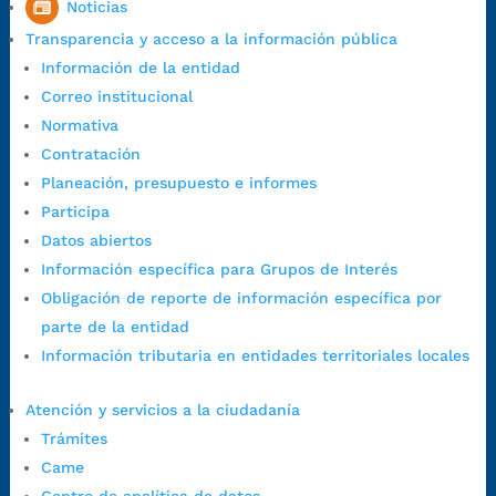
Noticias
7:00 a.m. a 5:00 p.m., con 30 minutos de descanso al medio día.
Transparencia y acceso a la información pública
Horario de Atención CAME (Central):
Información de la entidad
Lunes a jueves: 7:00 a.m. a 12:00 m y de 1:00 p.m. a 5:30 p.m.
Correo institucional
Viernes: 7:00 a.m. a 5:00 p.m. en Jornada Continua con
Normativa
30 minutos de descanso al medio día.
Contratación
Horario de Atención CAME (Norte):
Planeación, presupuesto e informes
Dirección:
Carrera 12 #16N-84 del barrio Kennedy.
Participa
Horario habitual de lunes a viernes en
jornada continua de 7:30
Datos abiertos
a.m. a 3:00 p.m.
Información específica para Grupos de Interés
Teléfono Conmutador:
+57 (607) 633 70 00
Obligación de reporte de información específica por
Líneagratuita:
+57 (607) 652 55 55
parte de la entidad
Correo Institucional:
contactenos@bucaramanga.gov.co
Información tributaria en entidades territoriales locales
Correo de notificaciones
judiciales:
notificaciones@bucaramanga.gov.co
Atención y servicios a la ciudadanía
Canal de denuncia para presuntos actos de corrupción:
Trámites
https://canaldenuncia.bucaramanga.gov.co/
Came
Emergencia:
https://emergencia.bucaramanga.gov.co/