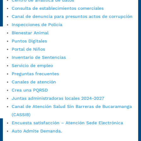
Centro de analítica de datos
Radique aquí su queja disciplinaria:
Consulta de establecimientos comerciales
https://www.bucaramanga.gov.co/gobierno-ciudadanos-
Canal de denuncia para presuntos actos de corrupción
1/secretarias/oficina-de-control-interno-disciplinario/
Inspecciones de Policía
Bienestar Animal
Puntos Digitales
Alcaldía de Bucaramanga
Portal de Niños
Funcionarios y contratistas
Inventario de Sentencias
Servicio de empleo
@AlcaldíaBGA
Preguntas frecuentes
Canales de atención
Alcaldía de Bucaramanga
Crea una PQRSD
Juntas administradoras locales 2024-2027
Canal de Atención Salud Sin Barreras de Bucaramanga
PrensaBucaramanga
(CASSIB)
Autorización de Tratamiento de Datos Personales
|
Política
Encuesta satisfacción – Atención Sede Electrónica
de Tratamiento de Datos Personales
|
Política web y
Auto Admite Demanda.
condiciones de uso
|
Política editorial
|
Plan de