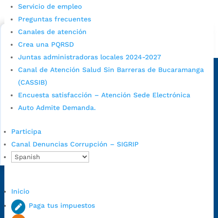
Consulta aqui los pasos para inscribirse y solicitar un
Servicio de empleo
cupo escolar en los colegios oficiales de
Preguntas frecuentes
Bucaramanga.
Canales de atención
Alcaldía de Bucaramanga
Crea una PQRSD
Juntas administradoras locales 2024-2027
Sede principal
Canal de Atención Salud Sin Barreras de Bucaramanga
(CASSIB)
Encuesta satisfacción – Atención Sede Electrónica
Auto Admite Demanda.
Participa
Canal Denuncias Corrupción – SIGRIP
Dirección Fase I:
Calle 35 # 10-43, Bucaramanga, Santander,
Inicio
Colombia.
Paga tus impuestos
Dirección Fase II:
Carrera 11 # 34-52, Bucaramanga, Santander,