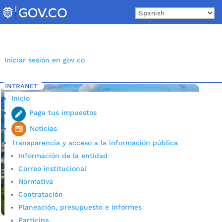
Skip
to
content
Iniciar sesión en gov co
INTRANET
Inicio
Etiqueta: éxito procesal
5
Inicio
Paga tus impuestos
Noticias
Transparencia y acceso a la información pública
Información de la entidad
Correo institucional
Normativa
Contratación
Planeación, presupuesto e informes
Participa