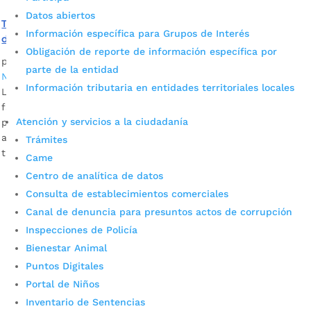
Datos abiertos
Tasa de éxito procesal de la Alcaldía de Bucaramanga es
Información específica para Grupos de Interés
del 85%
Obligación de reporte de información específica por
por
JADI VALENTINA CARREÑO TORRES
|
Ago 31, 2023
|
parte de la entidad
Noticias
Información tributaria en entidades territoriales locales
La tasa de éxito procesal es el índice que mide la
favorabilidad en las sentencias ejecutoriadas de los
Atención y servicios a la ciudadanía
procesos judiciales administrativos, civiles, laborales y las
acciones de cumplimiento en la administración municipal. A
Trámites
través de su informe de gestión semestral,...
Came
Centro de analítica de datos
Consulta de establecimientos comerciales
Canal de denuncia para presuntos actos de corrupción
Inspecciones de Policía
Bienestar Animal
Puntos Digitales
Portal de Niños
Cupos Escolares Bucaramanga 2022
Inventario de Sentencias