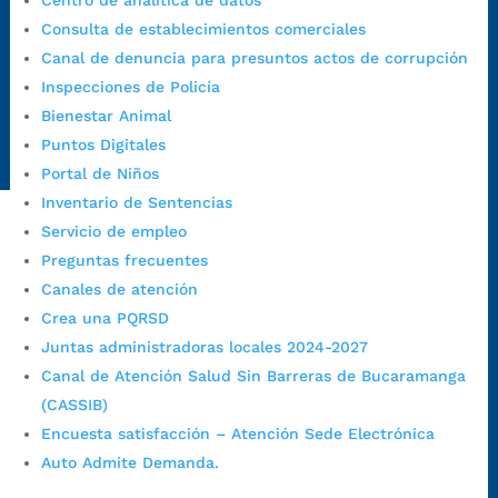
Centro de analítica de datos
judiciales:
notificaciones@bucaramanga.gov.co
Consulta de establecimientos comerciales
Canal de denuncia para presuntos actos de corrupción:
Canal de denuncia para presuntos actos de corrupción
https://canaldenuncia.bucaramanga.gov.co/
Inspecciones de Policía
Emergencia:
https://emergencia.bucaramanga.gov.co/
Bienestar Animal
Radique aquí su queja disciplinaria:
Puntos Digitales
https://www.bucaramanga.gov.co/gobierno-ciudadanos-
Portal de Niños
1/secretarias/oficina-de-control-interno-disciplinario/
Inventario de Sentencias
Servicio de empleo
Preguntas frecuentes
Alcaldía de Bucaramanga
Canales de atención
Funcionarios y contratistas
Crea una PQRSD
@AlcaldíaBGA
Juntas administradoras locales 2024-2027
Canal de Atención Salud Sin Barreras de Bucaramanga
(CASSIB)
Alcaldía de Bucaramanga
Encuesta satisfacción – Atención Sede Electrónica
Auto Admite Demanda.
PrensaBucaramanga