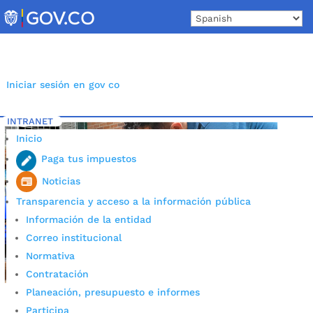
Skip
to
content
Iniciar sesión en gov co
INTRANET
Inicio
Etiqueta: estudiantes en extraedad
5
Inicio
Paga tus impuestos
Noticias
Transparencia y acceso a la información pública
Información de la entidad
Correo institucional
Normativa
Contratación
Planeación, presupuesto e informes
Participa