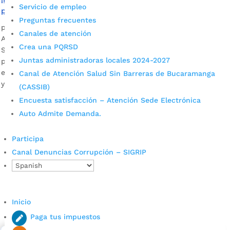
Servicio de empleo
primaria o bachillerato
Preguntas frecuentes
por
Edgar Augusto Sánchez
|
Feb 23, 2023
|
Noticias
Canales de atención
A través de los Ciclos Lectivos Especiales Integrados, CLEI, la
Crea una PQRSD
Secretaría de Educación de Bucaramanga atiende a la
Juntas administradoras locales 2024-2027
población adulta o los jóvenes que se encuentren en
extraedad y que aún no han finalizado su educación básica
Canal de Atención Salud Sin Barreras de Bucaramanga
y media. Fotografía: Archivo/prensa...
(CASSIB)
Encuesta satisfacción – Atención Sede Electrónica
Auto Admite Demanda.
Participa
Canal Denuncias Corrupción – SIGRIP
Cupos Escolares Bucaramanga 2022
Inicio
Consulta aqui los pasos para inscribirse y solicitar un
cupo escolar en los colegios oficiales de
Paga tus impuestos
Bucaramanga.