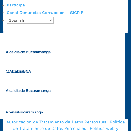
Participa
Emergencia:
https://emergencia.bucaramanga.gov.co/
Canal Denuncias Corrupción – SIGRIP
Radique aquí su queja disciplinaria:
https://www.bucaramanga.gov.co/gobierno-ciudadanos-
1/secretarias/oficina-de-control-interno-disciplinario/
Alcaldía de Bucaramanga
Funcionarios y contratistas
@AlcaldíaBGA
Alcaldía de Bucaramanga
PrensaBucaramanga
Autorización de Tratamiento de Datos Personales
|
Política
de Tratamiento de Datos Personales
|
Política web y