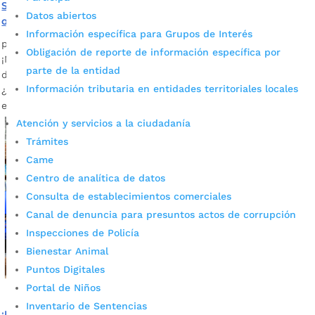
Se buscan personas que no terminaron el bachillerato o
Datos abiertos
que no sepan leer y escribir
Información específica para Grupos de Interés
por
Edgar Augusto Sánchez
|
Oct 11, 2023
|
Noticias
Obligación de reporte de información específica por
¡Nunca es tarde para aprender! La oferta educativa está
parte de la entidad
dirigida a personas de 15 a 100 años que quieran estudiar.
Información tributaria en entidades territoriales locales
¿Conoce a alguien a quien le interese estudiar? Cuéntele
esta información.
Atención y servicios a la ciudadanía
Trámites
Came
Centro de analítica de datos
Consulta de establecimientos comerciales
Canal de denuncia para presuntos actos de corrupción
Inspecciones de Policía
Bienestar Animal
Puntos Digitales
Portal de Niños
Inventario de Sentencias
¡Nunca es tarde para estudiar! Finalice en los CLEI su