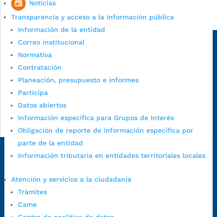
Noticias
Alcaldía de Bucaramanga
Transparencia y acceso a la información pública
Información de la entidad
Sede principal
Correo institucional
Normativa
Contratación
Planeación, presupuesto e informes
Participa
Datos abiertos
Información específica para Grupos de Interés
Obligación de reporte de información específica por
parte de la entidad
Información tributaria en entidades territoriales locales
Dirección Fase I:
Calle 35 # 10-43, Bucaramanga, Santander,
Colombia.
Atención y servicios a la ciudadanía
Dirección Fase II:
Carrera 11 # 34-52, Bucaramanga, Santander,
Trámites
Colombia
Came
Código Postal:
680006. Código Dane: 68001.