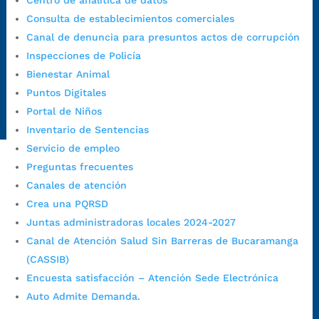
Centro de analítica de datos
Correo de notificaciones
Consulta de establecimientos comerciales
judiciales:
notificaciones@bucaramanga.gov.co
Canal de denuncia para presuntos actos de corrupción
Canal de denuncia para presuntos actos de corrupción:
Inspecciones de Policía
https://canaldenuncia.bucaramanga.gov.co/
Bienestar Animal
Emergencia:
https://emergencia.bucaramanga.gov.co/
Puntos Digitales
Radique aquí su queja disciplinaria:
Portal de Niños
https://www.bucaramanga.gov.co/gobierno-ciudadanos-
Inventario de Sentencias
1/secretarias/oficina-de-control-interno-disciplinario/
Servicio de empleo
Preguntas frecuentes
Alcaldía de Bucaramanga
Canales de atención
Crea una PQRSD
Funcionarios y contratistas
Juntas administradoras locales 2024-2027
@AlcaldíaBGA
Canal de Atención Salud Sin Barreras de Bucaramanga
(CASSIB)
Encuesta satisfacción – Atención Sede Electrónica
Alcaldía de Bucaramanga
Auto Admite Demanda.