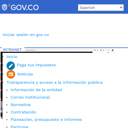
Skip
to
content
Iniciar sesión en gov co
INTRANET
Inicio
Etiqueta: Estudiante en casa
5
Inicio
Paga tus impuestos
Noticias
Transparencia y acceso a la información pública
Información de la entidad
Correo institucional
Normativa
Contratación
Planeación, presupuesto e informes
Participa