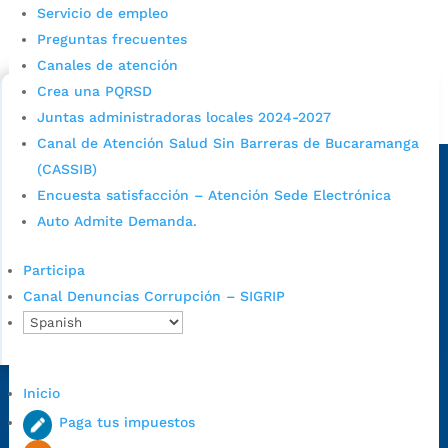
Servicio de empleo
Consulta aqui los pasos para inscribirse y solicitar un
Preguntas frecuentes
cupo escolar en los colegios oficiales de
Canales de atención
Bucaramanga.
Crea una PQRSD
Alcaldía de Bucaramanga
Juntas administradoras locales 2024-2027
Canal de Atención Salud Sin Barreras de Bucaramanga
Sede principal
(CASSIB)
Encuesta satisfacción – Atención Sede Electrónica
Auto Admite Demanda.
Participa
Canal Denuncias Corrupción – SIGRIP
Inicio
Dirección Fase I:
Calle 35 # 10-43, Bucaramanga, Santander,
Paga tus impuestos
Colombia.