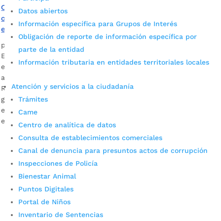
Con exigentes autoevaluaciones, 47 rectores de colegios
Datos abiertos
oficiales de Bucaramanga continúan proceso de
Información específica para Grupos de Interés
educación en casa
Obligación de reporte de información específica por
por
Alcaldía de Bucaramanga
|
May 12, 2020
|
Noticias
parte de la entidad
En el colegio San José De La Salle el 100% de los
Información tributaria en entidades territoriales locales
estudiantes matriculados participan de las actividades
agendadas con guías de aprendizaje. Hno. Diego Armando
Atención y servicios a la ciudadanía
Rico Archila, rector San José De La Salle Descargar audio La
Trámites
gestión del conocimiento que involucra contar las
experiencias vividas con estudiantes en casa durante esta
Came
emergencia sanitaria por […]
Centro de analítica de datos
Consulta de establecimientos comerciales
Canal de denuncia para presuntos actos de corrupción
Inspecciones de Policía
Bienestar Animal
Puntos Digitales
Portal de Niños
Inventario de Sentencias
Cupos Escolares Bucaramanga 2022