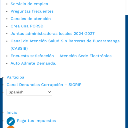
Servicio de empleo
Alcaldía de Bucaramanga
Preguntas frecuentes
Sede principal
Canales de atención
Crea una PQRSD
Juntas administradoras locales 2024-2027
Canal de Atención Salud Sin Barreras de Bucaramanga
(CASSIB)
Encuesta satisfacción – Atención Sede Electrónica
Auto Admite Demanda.
Participa
Canal Denuncias Corrupción – SIGRIP
Dirección Fase I:
Calle 35 # 10-43, Bucaramanga, Santander,
Colombia.
Dirección Fase II:
Carrera 11 # 34-52, Bucaramanga, Santander,
Colombia
Inicio
Código Postal:
680006. Código Dane: 68001.
Paga tus impuestos
Horario de Atención:
Lunes a jueves de 7:00 a.m. a 12:00 m y de