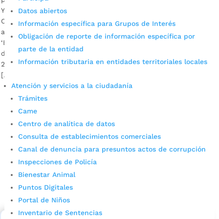
Ya está listo el documento final que será entregado al
Datos abiertos
Concejo de Bucaramanga; se espera que este sea aprobado
Información específica para Grupos de Interés
a finales de mayo próximo. El nuevo Plan de Desarrollo
Obligación de reporte de información específica por
‘Bucaramanga, ciudad de oportunidades’, que será la hoja
parte de la entidad
de ruta de la Administración Municipal durante el periodo
Información tributaria en entidades territoriales locales
2020 – 2023, contiene los siguientes seis grandes proyectos,
[…]
Atención y servicios a la ciudadanía
Trámites
Came
Centro de analítica de datos
Consulta de establecimientos comerciales
Canal de denuncia para presuntos actos de corrupción
Inspecciones de Policía
Cupos Escolares Bucaramanga 2022
Bienestar Animal
Puntos Digitales
Consulta aqui los pasos para inscribirse y solicitar un
cupo escolar en los colegios oficiales de
Portal de Niños
Bucaramanga.
Inventario de Sentencias