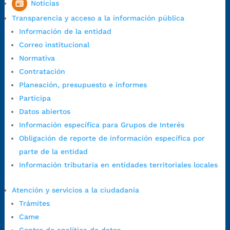
Noticias
1:00 p.m. a 5:30 p.m. / viernes jornada continua en el horario de
Transparencia y acceso a la información pública
7:00 a.m. a 5:00 p.m., con 30 minutos de descanso al medio día.
Información de la entidad
Horario de Atención CAME (Central):
Correo institucional
Lunes a jueves: 7:00 a.m. a 12:00 m y de 1:00 p.m. a 5:30 p.m.
Normativa
Viernes: 7:00 a.m. a 5:00 p.m. en Jornada Continua con
Contratación
30 minutos de descanso al medio día.
Planeación, presupuesto e informes
Horario de Atención CAME (Norte):
Participa
Dirección:
Carrera 12 #16N-84 del barrio Kennedy.
Datos abiertos
Horario habitual de lunes a viernes en
jornada continua de 7:30
Información específica para Grupos de Interés
a.m. a 3:00 p.m.
Obligación de reporte de información específica por
Teléfono Conmutador:
+57 (607) 633 70 00
parte de la entidad
Líneagratuita:
+57 (607) 652 55 55
Información tributaria en entidades territoriales locales
Correo Institucional:
contactenos@bucaramanga.gov.co
Correo de notificaciones
Atención y servicios a la ciudadanía
judiciales:
notificaciones@bucaramanga.gov.co
Trámites
Canal de denuncia para presuntos actos de corrupción:
Came
https://canaldenuncia.bucaramanga.gov.co/