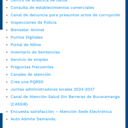
Centro de analítica de datos
Emergencia:
https://emergencia.bucaramanga.gov.co/
Consulta de establecimientos comerciales
Radique aquí su queja disciplinaria:
Canal de denuncia para presuntos actos de corrupción
https://www.bucaramanga.gov.co/gobierno-ciudadanos-
Inspecciones de Policía
1/secretarias/oficina-de-control-interno-disciplinario/
Bienestar Animal
Puntos Digitales
Portal de Niños
Alcaldía de Bucaramanga
Inventario de Sentencias
Funcionarios y contratistas
Servicio de empleo
@AlcaldíaBGA
Preguntas frecuentes
Canales de atención
Crea una PQRSD
Alcaldía de Bucaramanga
Juntas administradoras locales 2024-2027
Canal de Atención Salud Sin Barreras de Bucaramanga
(CASSIB)
PrensaBucaramanga
Encuesta satisfacción – Atención Sede Electrónica
Autorización de Tratamiento de Datos Personales
|
Política
Auto Admite Demanda.
de Tratamiento de Datos Personales
|
Política web y