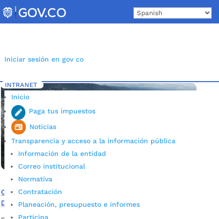
Skip
to
content
Iniciar sesión en gov co
INTRANET
Inicio
Etiqueta: Estratégicos
5
Inicio
Paga tus impuestos
Noticias
Transparencia y acceso a la información pública
Información de la entidad
Correo institucional
Normativa
Contratación
Conozca los seis proyectos estratégicos del Plan de
Desarrollo de Bucaramanga 2020 – 2023
Planeación, presupuesto e informes
Participa
por
Alcaldía de Bucaramanga
|
Abr 30, 2020
|
Noticias