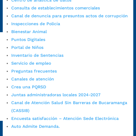
Centro de analítica de datos
Emergencia:
https://emergencia.bucaramanga.gov.co/
Consulta de establecimientos comerciales
Radique aquí su queja disciplinaria:
Canal de denuncia para presuntos actos de corrupción
https://www.bucaramanga.gov.co/gobierno-ciudadanos-
Inspecciones de Policía
1/secretarias/oficina-de-control-interno-disciplinario/
Bienestar Animal
Puntos Digitales
Portal de Niños
Alcaldía de Bucaramanga
Inventario de Sentencias
Funcionarios y contratistas
Servicio de empleo
Preguntas frecuentes
@AlcaldíaBGA
Canales de atención
Crea una PQRSD
Alcaldía de Bucaramanga
Juntas administradoras locales 2024-2027
Canal de Atención Salud Sin Barreras de Bucaramanga
(CASSIB)
PrensaBucaramanga
Encuesta satisfacción – Atención Sede Electrónica
Autorización de Tratamiento de Datos Personales
|
Política
Auto Admite Demanda.
de Tratamiento de Datos Personales
|
Política web y