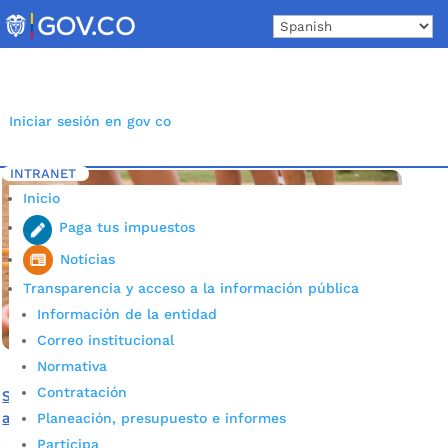
Skip
to
content
Iniciar sesión en gov co
INTRANET
Inicio
Etiqueta: Escuelas sociodeportivas
5
Inicio
Paga tus impuestos
Noticias
Transparencia y acceso a la información pública
Información de la entidad
Correo institucional
Normativa
Contratación
Se espera beneficiar a más de 4 mil niños y adolescentes
a través del programa Escuelas Sociodeportivas
Planeación, presupuesto e informes
Participa