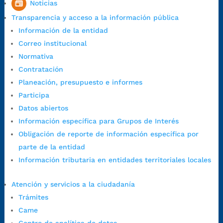
Noticias
1:00 p.m. a 5:30 p.m. / viernes jornada continua en el horario de
Transparencia y acceso a la información pública
7:00 a.m. a 5:00 p.m., con 30 minutos de descanso al medio día.
Información de la entidad
Horario de Atención CAME (Central):
Correo institucional
Lunes a jueves: 7:00 a.m. a 12:00 m y de 1:00 p.m. a 5:30 p.m.
Normativa
Viernes: 7:00 a.m. a 5:00 p.m. en Jornada Continua con
Contratación
30 minutos de descanso al medio día.
Planeación, presupuesto e informes
Horario de Atención CAME (Norte):
Participa
Dirección:
Carrera 12 #16N-84 del barrio Kennedy.
Datos abiertos
Horario habitual de lunes a viernes en
jornada continua de 7:30
Información específica para Grupos de Interés
a.m. a 3:00 p.m.
Obligación de reporte de información específica por
Teléfono Conmutador:
+57 (607) 633 70 00
parte de la entidad
Líneagratuita:
+57 (607) 652 55 55
Información tributaria en entidades territoriales locales
Correo Institucional:
contactenos@bucaramanga.gov.co
Correo de notificaciones
Atención y servicios a la ciudadanía
judiciales:
notificaciones@bucaramanga.gov.co
Trámites
Canal de denuncia para presuntos actos de corrupción:
Came
https://canaldenuncia.bucaramanga.gov.co/