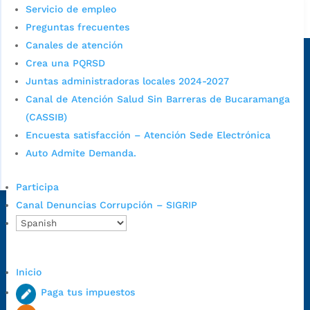
Servicio de empleo
Alcaldía de Bucaramanga
Preguntas frecuentes
Sede principal
Canales de atención
Crea una PQRSD
Juntas administradoras locales 2024-2027
Canal de Atención Salud Sin Barreras de Bucaramanga
(CASSIB)
Encuesta satisfacción – Atención Sede Electrónica
Auto Admite Demanda.
Participa
Canal Denuncias Corrupción – SIGRIP
Dirección Fase I:
Calle 35 # 10-43, Bucaramanga, Santander,
Colombia.
Dirección Fase II:
Carrera 11 # 34-52, Bucaramanga, Santander,
Colombia
Inicio
Código Postal:
680006. Código Dane: 68001.
Paga tus impuestos
Horario de Atención:
Lunes a jueves de 7:00 a.m. a 12:00 m y de