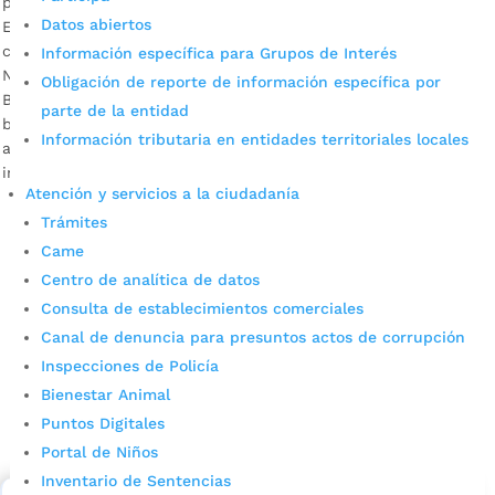
por
Alcaldía de Bucaramanga
|
Mar 4, 2020
|
Noticias
Datos abiertos
Está abierta la convocatoria a interesados en suscribir
convenio con el Municipio para tal fin. Descargue audio:
Información específica para Grupos de Interés
Natalia Durán, secretaria de Desarrollo Social de
Obligación de reporte de información específica por
Bucaramanga Este año, la Alcaldía de Bucaramanga busca
parte de la entidad
brindar formación sociodeportiva a 4.367 niños, niñas y
Información tributaria en entidades territoriales locales
adolescentes. Por eso, se hace un llamado a las fundaciones
interesadas en aunar esfuerzos […]
Atención y servicios a la ciudadanía
Trámites
Came
Centro de analítica de datos
Consulta de establecimientos comerciales
Canal de denuncia para presuntos actos de corrupción
Inspecciones de Policía
Cupos Escolares Bucaramanga 2022
Bienestar Animal
Puntos Digitales
Consulta aqui los pasos para inscribirse y solicitar un
cupo escolar en los colegios oficiales de
Portal de Niños
Bucaramanga.
Inventario de Sentencias