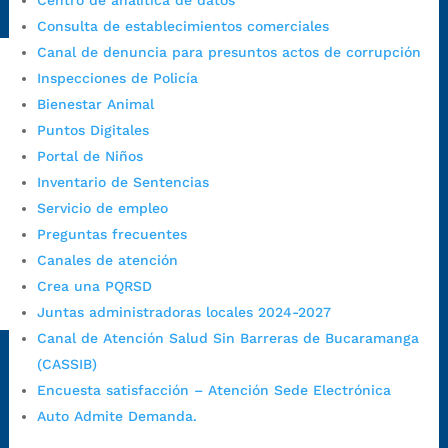
Centro de analítica de datos
1/secretarias/oficina-de-control-interno-disciplinario/
Consulta de establecimientos comerciales
Canal de denuncia para presuntos actos de corrupción
Inspecciones de Policía
Alcaldía de Bucaramanga
Bienestar Animal
Puntos Digitales
Funcionarios y contratistas
Portal de Niños
@AlcaldíaBGA
Inventario de Sentencias
Servicio de empleo
Alcaldía de Bucaramanga
Preguntas frecuentes
Canales de atención
Crea una PQRSD
PrensaBucaramanga
Juntas administradoras locales 2024-2027
Canal de Atención Salud Sin Barreras de Bucaramanga
Autorización de Tratamiento de Datos Personales
|
Política
de Tratamiento de Datos Personales
|
Política web y
(CASSIB)
condiciones de uso
|
Política editorial
|
Plan de
Encuesta satisfacción – Atención Sede Electrónica
comunicaciones
|
Política de derechos de autor
|
Política
Auto Admite Demanda.
de Seguridad de la Información
|
Uso y monitoreo pagina