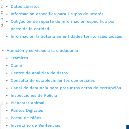
logró instalar el Consejo Municipal de Paz, Reconciliación y
Datos abiertos
Convivencia, pese a que sobre el papel este órgano, que
Información específica para Grupos de Interés
cuenta con participación directa de la sociedad civil, existía
Obligación de reporte de información específica por
desde 1998.En la institución...
parte de la entidad
Información tributaria en entidades territoriales locales
Atención y servicios a la ciudadanía
Trámites
Came
Centro de analítica de datos
Consulta de establecimientos comerciales
Cupos Escolares Bucaramanga 2022
Canal de denuncia para presuntos actos de corrupción
Consulta aqui los pasos para inscribirse y solicitar un
Inspecciones de Policía
cupo escolar en los colegios oficiales de
Bienestar Animal
Bucaramanga.
Puntos Digitales
Alcaldía de Bucaramanga
Portal de Niños
Inventario de Sentencias
Sede principal