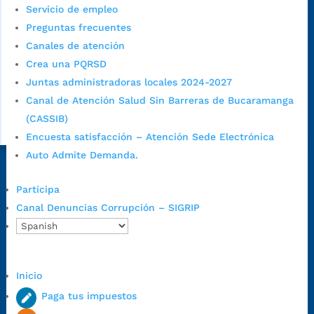
Servicio de empleo
Preguntas frecuentes
Canales de atención
Crea una PQRSD
Juntas administradoras locales 2024-2027
Canal de Atención Salud Sin Barreras de Bucaramanga
(CASSIB)
Encuesta satisfacción – Atención Sede Electrónica
Auto Admite Demanda.
Dirección Fase I:
Calle 35 # 10-43, Bucaramanga, Santander,
Participa
Colombia.
Canal Denuncias Corrupción – SIGRIP
Dirección Fase II:
Carrera 11 # 34-52, Bucaramanga, Santander,
Colombia
Código Postal:
680006. Código Dane: 68001.
Horario de Atención:
Lunes a jueves de 7:00 a.m. a 12:00 m y de
Inicio
1:00 p.m. a 5:30 p.m. / viernes jornada continua en el horario de
Paga tus impuestos
7:00 a.m. a 5:00 p.m., con 30 minutos de descanso al medio día.