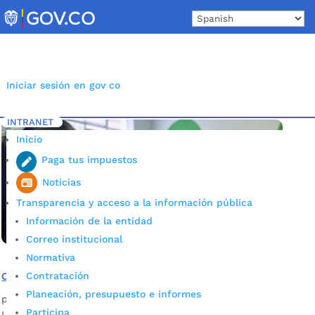
Skip
to
content
Iniciar sesión en gov co
INTRANET
Inicio
Etiqueta: Emergencia COVID 19
5
Inicio
Paga tus impuestos
Noticias
Transparencia y acceso a la información pública
Información de la entidad
Correo institucional
Normativa
Contratación
Conozca el ABC del plan de vacunación contra el covid 19
Planeación, presupuesto e informes
por
manageralc
|
Mar 3, 2021
|
Emergencia Covid-19
Participa
La Alcaldía de Bucaramanga por primera vez en la historia