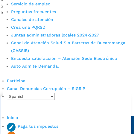
Servicio de empleo
Seguimiento Electoral. El evento tuvo lugar en las
Preguntas frecuentes
instalaciones del salón de Gobierno de la Alcaldía de...
Canales de atención
Crea una PQRSD
Juntas administradoras locales 2024-2027
Canal de Atención Salud Sin Barreras de Bucaramanga
(CASSIB)
Encuesta satisfacción – Atención Sede Electrónica
Auto Admite Demanda.
Cupos Escolares Bucaramanga 2022
Participa
Consulta aqui los pasos para inscribirse y solicitar un
cupo escolar en los colegios oficiales de
Canal Denuncias Corrupción – SIGRIP
Bucaramanga.
Alcaldía de Bucaramanga
Inicio
Sede principal
Paga tus impuestos