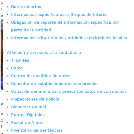
Conozca en esta nota cómo funciona este modelo
Datos abiertos
tecnológico y las medidas de seguridad establecidas para las
Información específica para Grupos de Interés
elecciones regionales del próximo 29 de octubre.
Obligación de reporte de información específica por
parte de la entidad
Información tributaria en entidades territoriales locales
Atención y servicios a la ciudadanía
Trámites
Came
Centro de analítica de datos
Consulta de establecimientos comerciales
Canal de denuncia para presuntos actos de corrupción
Inspecciones de Policía
Autoridades fortalecen la transparencia electoral
Bienestar Animal
por
Silvia Natalia Fandiño Ardila
|
Ago 28, 2023
|
Noticias
Puntos Digitales
Candidatos y autoridades están comprometidos con
Portal de Niños
fortalecer la integridad y transparencia en las próximas
Inventario de Sentencias
elecciones. Se llevó a cabo con gran éxito el Comité de