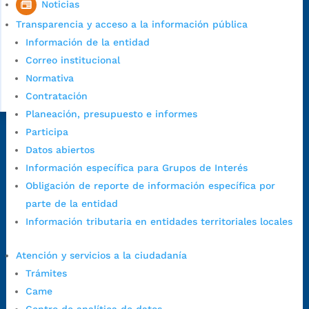
Noticias
Transparencia y acceso a la información pública
Información de la entidad
Correo institucional
Normativa
Contratación
Planeación, presupuesto e informes
Participa
Dirección Fase I:
Calle 35 # 10-43, Bucaramanga, Santander,
Datos abiertos
Colombia.
Información específica para Grupos de Interés
Dirección Fase II:
Carrera 11 # 34-52, Bucaramanga, Santander,
Obligación de reporte de información específica por
Colombia
parte de la entidad
Código Postal:
680006. Código Dane: 68001.
Información tributaria en entidades territoriales locales
Horario de Atención:
Lunes a jueves de 7:00 a.m. a 12:00 m y de
1:00 p.m. a 5:30 p.m. / viernes jornada continua en el horario de
Atención y servicios a la ciudadanía
7:00 a.m. a 5:00 p.m., con 30 minutos de descanso al medio día.
Trámites
Horario de Atención CAME (Central):
Came
Lunes a jueves: 7:00 a.m. a 12:00 m y de 1:00 p.m. a 5:30 p.m.