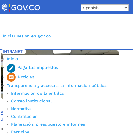
Skip
to
content
Iniciar sesión en gov co
INTRANET
Inicio
Etiqueta: elecciones 2023
5
Inicio
Paga tus impuestos
Noticias
Transparencia y acceso a la información pública
Información de la entidad
Correo institucional
Normativa
Autoridades realizarán seguimiento a las elecciones con
Contratación
un novedoso modelo tecnológico
Planeación, presupuesto e informes
por
Pilar Mejía
|
Oct 25, 2023
|
Noticias
Participa