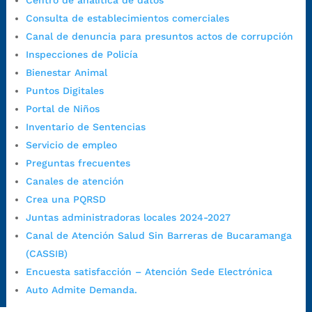
Centro de analítica de datos
Viernes: 7:00 a.m. a 5:00 p.m. en Jornada Continua con
Consulta de establecimientos comerciales
30 minutos de descanso al medio día.
Canal de denuncia para presuntos actos de corrupción
Horario de Atención CAME (Norte):
Inspecciones de Policía
Dirección:
Carrera 12 #16N-84 del barrio Kennedy.
Bienestar Animal
Horario habitual de lunes a viernes en
jornada continua de 7:30
Puntos Digitales
a.m. a 3:00 p.m.
Portal de Niños
Teléfono Conmutador:
+57 (607) 633 70 00
Inventario de Sentencias
Líneagratuita:
+57 (607) 652 55 55
Servicio de empleo
Correo Institucional:
contactenos@bucaramanga.gov.co
Preguntas frecuentes
Correo de notificaciones
Canales de atención
judiciales:
notificaciones@bucaramanga.gov.co
Crea una PQRSD
Canal de denuncia para presuntos actos de corrupción:
Juntas administradoras locales 2024-2027
https://canaldenuncia.bucaramanga.gov.co/
Canal de Atención Salud Sin Barreras de Bucaramanga
Emergencia:
https://emergencia.bucaramanga.gov.co/
(CASSIB)
Radique aquí su queja disciplinaria:
Encuesta satisfacción – Atención Sede Electrónica
https://www.bucaramanga.gov.co/gobierno-ciudadanos-
Auto Admite Demanda.
1/secretarias/oficina-de-control-interno-disciplinario/