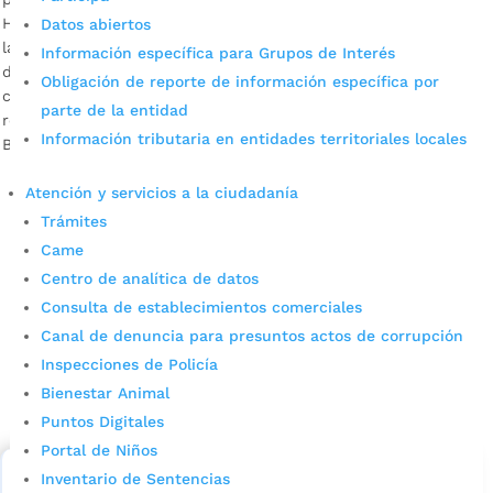
Hasta el 30 de abril próximo hay plazo para declarar y pagar
Datos abiertos
las retenciones efectuadas en febrero pasado; y hasta el 29
Información específica para Grupos de Interés
de mayo, aquellas correspondientes a marzo. Le explicamos
Obligación de reporte de información específica por
cómo elaborar la declaración de manera virtual. ¡Agentes
parte de la entidad
retenedores del impuesto de Industria y Comercio en
Información tributaria en entidades territoriales locales
Bucaramanga! Mediante la resolución 1135 del 13 de abril […]
Atención y servicios a la ciudadanía
Trámites
Came
Centro de analítica de datos
Consulta de establecimientos comerciales
Canal de denuncia para presuntos actos de corrupción
Cupos Escolares Bucaramanga 2022
Inspecciones de Policía
Bienestar Animal
Consulta aqui los pasos para inscribirse y solicitar un
Puntos Digitales
cupo escolar en los colegios oficiales de
Bucaramanga.
Portal de Niños
Inventario de Sentencias