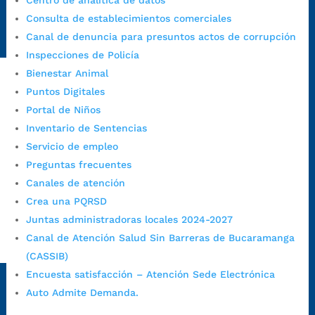
Centro de analítica de datos
Radique aquí su queja disciplinaria:
Consulta de establecimientos comerciales
https://www.bucaramanga.gov.co/gobierno-ciudadanos-
Canal de denuncia para presuntos actos de corrupción
1/secretarias/oficina-de-control-interno-disciplinario/
Inspecciones de Policía
Bienestar Animal
Puntos Digitales
Alcaldía de Bucaramanga
Portal de Niños
Funcionarios y contratistas
Inventario de Sentencias
Servicio de empleo
@AlcaldíaBGA
Preguntas frecuentes
Canales de atención
Alcaldía de Bucaramanga
Crea una PQRSD
Juntas administradoras locales 2024-2027
Canal de Atención Salud Sin Barreras de Bucaramanga
PrensaBucaramanga
(CASSIB)
Autorización de Tratamiento de Datos Personales
|
Política
Encuesta satisfacción – Atención Sede Electrónica
de Tratamiento de Datos Personales
|
Política web y
Auto Admite Demanda.
condiciones de uso
|
Política editorial
|
Plan de