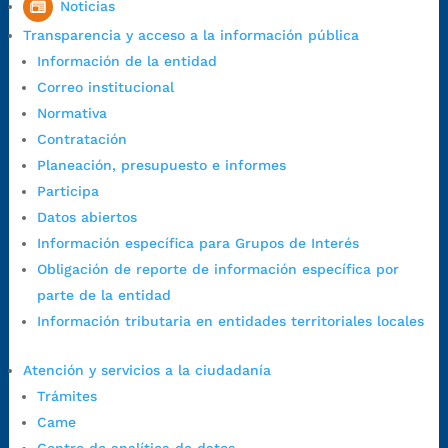
Noticias
7:00 a.m. a 5:00 p.m., con 30 minutos de descanso al medio día.
Transparencia y acceso a la información pública
Horario de Atención CAME (Central):
Información de la entidad
Lunes a jueves: 7:00 a.m. a 12:00 m y de 1:00 p.m. a 5:30 p.m.
Correo institucional
Viernes: 7:00 a.m. a 5:00 p.m. en Jornada Continua con
Normativa
30 minutos de descanso al medio día.
Contratación
Horario de Atención CAME (Norte):
Planeación, presupuesto e informes
Dirección:
Carrera 12 #16N-84 del barrio Kennedy.
Participa
Horario habitual de lunes a viernes en
jornada continua de 7:30
Datos abiertos
a.m. a 3:00 p.m.
Información específica para Grupos de Interés
Teléfono Conmutador:
+57 (607) 633 70 00
Obligación de reporte de información específica por
Líneagratuita:
+57 (607) 652 55 55
parte de la entidad
Correo Institucional:
contactenos@bucaramanga.gov.co
Información tributaria en entidades territoriales locales
Correo de notificaciones
judiciales:
notificaciones@bucaramanga.gov.co
Atención y servicios a la ciudadanía
Canal de denuncia para presuntos actos de corrupción:
Trámites
https://canaldenuncia.bucaramanga.gov.co/
Came
Emergencia:
https://emergencia.bucaramanga.gov.co/