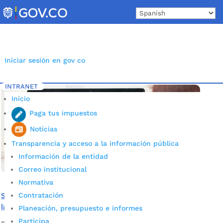
Skip
to
content
Iniciar sesión en gov co
INTRANET
Inicio
Etiqueta: Elaboración
5
Inicio
Paga tus impuestos
Noticias
Transparencia y acceso a la información pública
Información de la entidad
Correo institucional
Normativa
Contratación
Se ampliaron las fechas de declaración de retención en
la fuente de ICA, de febrero y marzo, en Bucaramanga
Planeación, presupuesto e informes
Participa
por
Alcaldía de Bucaramanga
|
Abr 14, 2020
|
Noticias