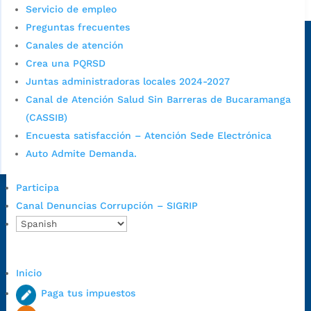
Alcaldía de Bucaramanga
Servicio de empleo
Preguntas frecuentes
Sede principal
Canales de atención
Crea una PQRSD
Juntas administradoras locales 2024-2027
Canal de Atención Salud Sin Barreras de Bucaramanga
(CASSIB)
Encuesta satisfacción – Atención Sede Electrónica
Auto Admite Demanda.
Participa
Dirección Fase I:
Calle 35 # 10-43, Bucaramanga, Santander,
Canal Denuncias Corrupción – SIGRIP
Colombia.
Dirección Fase II:
Carrera 11 # 34-52, Bucaramanga, Santander,
Colombia
Inicio
Código Postal:
680006. Código Dane: 68001.
Horario de Atención:
Lunes a jueves de 7:00 a.m. a 12:00 m y de
Paga tus impuestos
1:00 p.m. a 5:30 p.m. / viernes jornada continua en el horario de