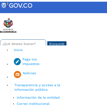
Skip
to
content
INTRANET
Buscar:
Search
for...
Inicio
Paga tus
impuestos
Iniciar sesión en gov co
Noticias
Transparencia y acceso a la
información pública
Información de la entidad
Correo institucional