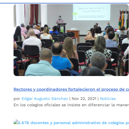
Inicio
Etiqueta: Docentes
5
Rectores y coordinadores fortalecieron el proceso de 
por
Edgar Augusto Sánchez
|
Nov 22, 2021
|
Noticias
En los colegios oficiales se insiste en diferenciar la maner