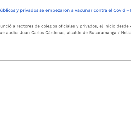
 públicos y privados se empezaron a vacunar contra el Covid 
ció a rectores de colegios oficiales y privados, el inicio desd
argue audio: Juan Carlos Cárdenas, alcalde de Bucaramanga / Nel