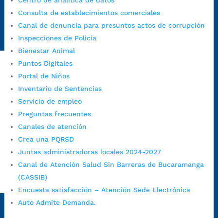
Centro de analítica de datos
Emergencia:
https://emergencia.bucaramanga.gov.co/
Consulta de establecimientos comerciales
Radique aquí su queja disciplinaria:
Canal de denuncia para presuntos actos de corrupción
https://www.bucaramanga.gov.co/gobierno-ciudadanos-
Inspecciones de Policía
1/secretarias/oficina-de-control-interno-disciplinario/
Bienestar Animal
Puntos Digitales
Portal de Niños
Alcaldía de Bucaramanga
Inventario de Sentencias
Funcionarios y contratistas
Servicio de empleo
@AlcaldíaBGA
Preguntas frecuentes
Canales de atención
Crea una PQRSD
Alcaldía de Bucaramanga
Juntas administradoras locales 2024-2027
Canal de Atención Salud Sin Barreras de Bucaramanga
(CASSIB)
PrensaBucaramanga
Encuesta satisfacción – Atención Sede Electrónica
Autorización de Tratamiento de Datos Personales
|
Política
Auto Admite Demanda.
de Tratamiento de Datos Personales
|
Política web y