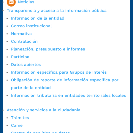
Noticias
1:00 p.m. a 5:30 p.m. / viernes jornada continua en el horario de
Transparencia y acceso a la información pública
7:00 a.m. a 5:00 p.m., con 30 minutos de descanso al medio día.
Información de la entidad
Horario de Atención CAME (Central):
Correo institucional
Lunes a jueves: 7:00 a.m. a 12:00 m y de 1:00 p.m. a 5:30 p.m.
Normativa
Viernes: 7:00 a.m. a 5:00 p.m. en Jornada Continua con
Contratación
30 minutos de descanso al medio día.
Planeación, presupuesto e informes
Horario de Atención CAME (Norte):
Participa
Dirección:
Carrera 12 #16N-84 del barrio Kennedy.
Datos abiertos
Horario habitual de lunes a viernes en
jornada continua de 7:30
Información específica para Grupos de Interés
a.m. a 3:00 p.m.
Obligación de reporte de información específica por
Teléfono Conmutador:
+57 (607) 633 70 00
parte de la entidad
Líneagratuita:
+57 (607) 652 55 55
Información tributaria en entidades territoriales locales
Correo Institucional:
contactenos@bucaramanga.gov.co
Correo de notificaciones
Atención y servicios a la ciudadanía
judiciales:
notificaciones@bucaramanga.gov.co
Trámites
Canal de denuncia para presuntos actos de corrupción:
Came
https://canaldenuncia.bucaramanga.gov.co/