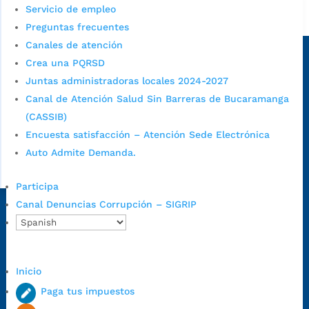
Servicio de empleo
Alcaldía de Bucaramanga
Preguntas frecuentes
Sede principal
Canales de atención
Crea una PQRSD
Juntas administradoras locales 2024-2027
Canal de Atención Salud Sin Barreras de Bucaramanga
(CASSIB)
Encuesta satisfacción – Atención Sede Electrónica
Auto Admite Demanda.
Participa
Canal Denuncias Corrupción – SIGRIP
Dirección Fase I:
Calle 35 # 10-43, Bucaramanga, Santander,
Colombia.
Dirección Fase II:
Carrera 11 # 34-52, Bucaramanga, Santander,
Colombia
Inicio
Código Postal:
680006. Código Dane: 68001.
Paga tus impuestos
Horario de Atención:
Lunes a jueves de 7:00 a.m. a 12:00 m y de