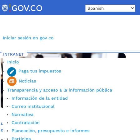
Skip
to
content
Iniciar sesión en gov co
INTRANET
Inicio
Etiqueta: Distanciamiento responsable
5
Inicio
Paga tus impuestos
Noticias
Transparencia y acceso a la información pública
Información de la entidad
Correo institucional
Normativa
Contratación
¿Por qué las visitas o celebraciones se pueden convertir
en focos de Covid – 19?
Planeación, presupuesto e informes
Participa
por
Alcaldía de Bucaramanga
|
Ago 27, 2020
|
Noticias