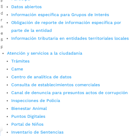
Si seguimos creyendo que no nos pasa nada, nos va a pasar
Datos abiertos
de todo. El Coronavirus no es selectivo por edades o
Información específica para Grupos de Interés
regiones. No bajemos la guardia. Charlas alrededor de una
Obligación de reporte de información específica por
misma mesa, compartir alimentos o hablar durante horas,
parte de la entidad
entre otros aspectos, pueden contribuir a la transmisión.
Información tributaria en entidades territoriales locales
Recuerde que una población informada y comprometida
permite desacelerar […]
Atención y servicios a la ciudadanía
Trámites
Came
Centro de analítica de datos
Consulta de establecimientos comerciales
Canal de denuncia para presuntos actos de corrupción
Inspecciones de Policía
Cupos Escolares Bucaramanga 2022
Bienestar Animal
Puntos Digitales
Consulta aqui los pasos para inscribirse y solicitar un
cupo escolar en los colegios oficiales de
Portal de Niños
Bucaramanga.
Inventario de Sentencias