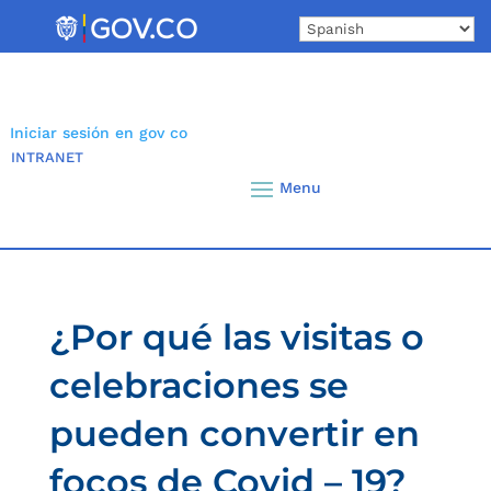
Skip
to
content
Iniciar sesión en gov co
INTRANET
¿Por qué las visitas o
celebraciones se
pueden convertir en
focos de Covid – 19?