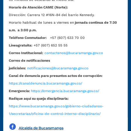
Horario de Atención CAME (Norte):
Dirección:
Carrera 12 #16N-84 del barrio Kennedy.
Horario habitual de lunes a viernes en
jornada continua de 7:30
a.m. a 3:00 p.m.
Teléfono Conmutador:
+57 (607) 633 70 00
Líneagratuita:
+57 (607) 652 55 55
Correo Institucional:
contactenos@bucaramanga.gov.co
Correo de notificaciones
judiciales:
notificaciones@bucaramanga.gov.co
Canal de denuncia para presuntos actos de corrupción:
https://canaldenuncia.bucaramanga.gov.co/
Emergencia:
https://emergencia.bucaramanga.gov.co/
Radique aquí su queja disciplinaria:
https://www.bucaramanga.gov.co/gobierno-ciudadanos-
1/secretarias/oficina-de-control-interno-disciplinario/
Alcaldía de Bucaramanga