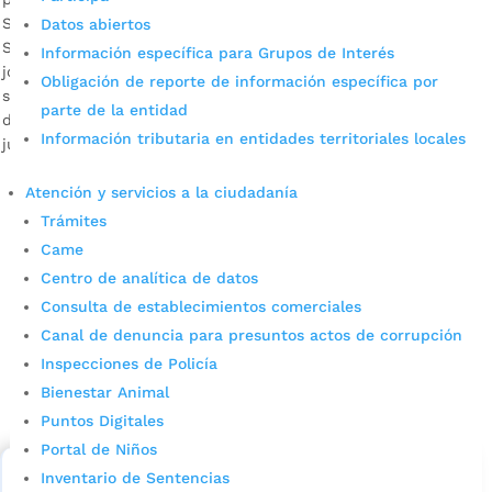
Según las últimas cifras del Ministerio de Salud y Protección
Datos abiertos
Social, el consumo de bebidas embriagantes crece en
Información específica para Grupos de Interés
jóvenes de 12 a 17 años. Con una Sala Situacional virtual, la
Obligación de reporte de información específica por
secretaría de Salud de Bucaramanga y la ESE Isabu a través
parte de la entidad
del Plan de Intervenciones Colectivas PIC llevará a cabo hoy
Información tributaria en entidades territoriales locales
jueves 12 de noviembre […]
Atención y servicios a la ciudadanía
Trámites
Came
Centro de analítica de datos
Consulta de establecimientos comerciales
Canal de denuncia para presuntos actos de corrupción
Cupos Escolares Bucaramanga 2022
Inspecciones de Policía
Bienestar Animal
Consulta aqui los pasos para inscribirse y solicitar un
Puntos Digitales
cupo escolar en los colegios oficiales de
Bucaramanga.
Portal de Niños
Inventario de Sentencias