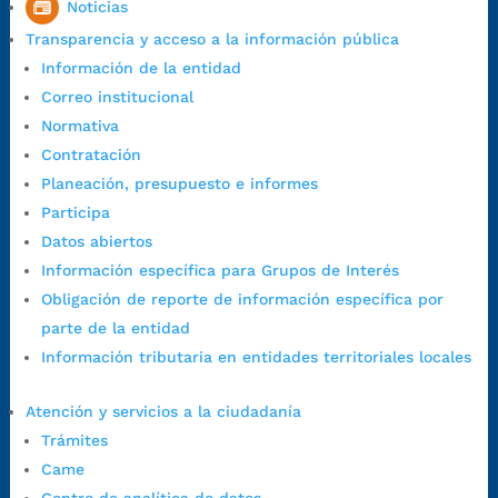
Noticias
7:00 a.m. a 5:00 p.m., con 30 minutos de descanso al medio día.
Transparencia y acceso a la información pública
Horario de Atención CAME (Central):
Información de la entidad
Lunes a jueves: 7:00 a.m. a 12:00 m y de 1:00 p.m. a 5:30 p.m.
Correo institucional
Viernes: 7:00 a.m. a 5:00 p.m. en Jornada Continua con
Normativa
30 minutos de descanso al medio día.
Contratación
Horario de Atención CAME (Norte):
Planeación, presupuesto e informes
Dirección:
Carrera 12 #16N-84 del barrio Kennedy.
Participa
Horario habitual de lunes a viernes en
jornada continua de 7:30
Datos abiertos
a.m. a 3:00 p.m.
Información específica para Grupos de Interés
Teléfono Conmutador:
+57 (607) 633 70 00
Obligación de reporte de información específica por
Líneagratuita:
+57 (607) 652 55 55
parte de la entidad
Correo Institucional:
contactenos@bucaramanga.gov.co
Información tributaria en entidades territoriales locales
Correo de notificaciones
judiciales:
notificaciones@bucaramanga.gov.co
Atención y servicios a la ciudadanía
Canal de denuncia para presuntos actos de corrupción:
Trámites
https://canaldenuncia.bucaramanga.gov.co/
Came
Emergencia:
https://emergencia.bucaramanga.gov.co/