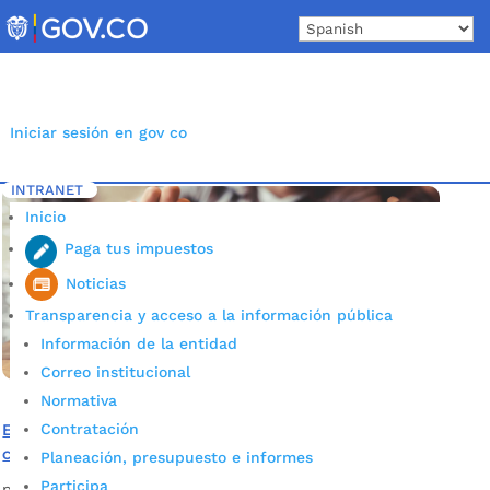
Skip
to
content
Iniciar sesión en gov co
INTRANET
Inicio
Etiqueta: Día mundial sin alcohol
5
Inicio
Paga tus impuestos
Noticias
Transparencia y acceso a la información pública
Información de la entidad
Correo institucional
Normativa
Contratación
El Día Mundial Sin Alcohol se conmemora con una
conferencia virtual
Planeación, presupuesto e informes
Participa
por
Alcaldía de Bucaramanga
|
Nov 12, 2020
|
Noticias