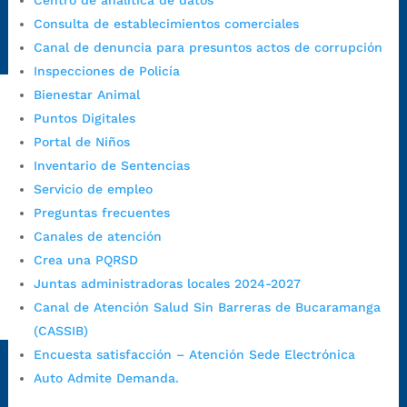
Centro de analítica de datos
Radique aquí su queja disciplinaria:
Consulta de establecimientos comerciales
https://www.bucaramanga.gov.co/gobierno-ciudadanos-
Canal de denuncia para presuntos actos de corrupción
1/secretarias/oficina-de-control-interno-disciplinario/
Inspecciones de Policía
Bienestar Animal
Puntos Digitales
Alcaldía de Bucaramanga
Portal de Niños
Funcionarios y contratistas
Inventario de Sentencias
Servicio de empleo
@AlcaldíaBGA
Preguntas frecuentes
Canales de atención
Alcaldía de Bucaramanga
Crea una PQRSD
Juntas administradoras locales 2024-2027
Canal de Atención Salud Sin Barreras de Bucaramanga
PrensaBucaramanga
(CASSIB)
Autorización de Tratamiento de Datos Personales
|
Política
Encuesta satisfacción – Atención Sede Electrónica
de Tratamiento de Datos Personales
|
Política web y
Auto Admite Demanda.
condiciones de uso
|
Política editorial
|
Plan de