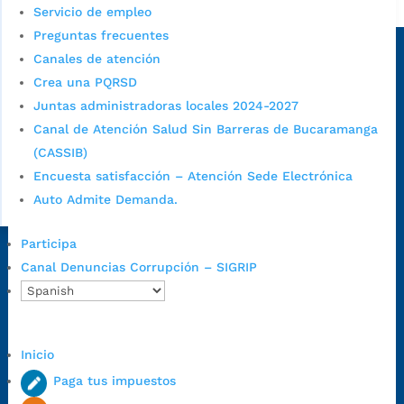
Alcaldía de Bucaramanga
Servicio de empleo
Preguntas frecuentes
Sede principal
Canales de atención
Crea una PQRSD
Juntas administradoras locales 2024-2027
Canal de Atención Salud Sin Barreras de Bucaramanga
(CASSIB)
Encuesta satisfacción – Atención Sede Electrónica
Auto Admite Demanda.
Participa
Dirección Fase I:
Calle 35 # 10-43, Bucaramanga, Santander,
Canal Denuncias Corrupción – SIGRIP
Colombia.
Dirección Fase II:
Carrera 11 # 34-52, Bucaramanga, Santander,
Colombia
Inicio
Código Postal:
680006. Código Dane: 68001.
Horario de Atención:
Lunes a jueves de 7:00 a.m. a 12:00 m y de
Paga tus impuestos
1:00 p.m. a 5:30 p.m. / viernes jornada continua en el horario de