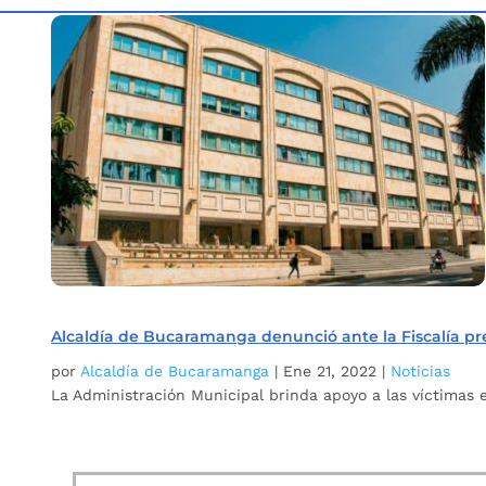
Inicio
Etiqueta: denuncias acoso
5
Alcaldía de Bucaramanga denunció ante la Fiscalía pre
por
Alcaldía de Bucaramanga
|
Ene 21, 2022
|
Noticias
La Administración Municipal brinda apoyo a las víctimas 