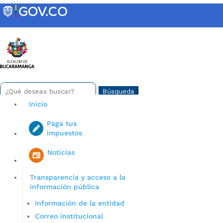
Skip
to
content
INTRANET
Buscar:
Search
for...
Inicio
Paga tus
impuestos
Iniciar sesión en gov co
Noticias
Transparencia y acceso a la
información pública
Información de la entidad
Correo institucional