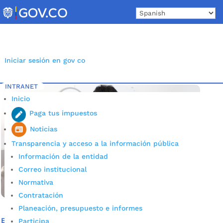
Skip
to
content
Iniciar sesión en gov co
INTRANET
Inicio
Etiqueta: Curso robótica para niños
5
Inicio
Paga tus impuestos
Noticias
Transparencia y acceso a la información pública
Información de la entidad
Correo institucional
Normativa
Contratación
Planeación, presupuesto e informes
En estas vacaciones, más de 200 niños aprenden a
Participa