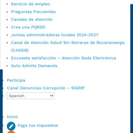
Servicio de empleo
Sede principal
Preguntas frecuentes
Canales de atención
Crea una PQRSD
Juntas administradoras locales 2024-2027
Canal de Atención Salud Sin Barreras de Bucaramanga
(CASSIB)
Encuesta satisfacción – Atención Sede Electrónica
Auto Admite Demanda.
Participa
Dirección Fase I:
Calle 35 # 10-43, Bucaramanga, Santander,
Canal Denuncias Corrupción – SIGRIP
Colombia.
Dirección Fase II:
Carrera 11 # 34-52, Bucaramanga, Santander,
Colombia
Código Postal:
680006. Código Dane: 68001.
Inicio
Horario de Atención:
Lunes a jueves de 7:00 a.m. a 12:00 m y de
Paga tus impuestos
1:00 p.m. a 5:30 p.m. / viernes jornada continua en el horario de