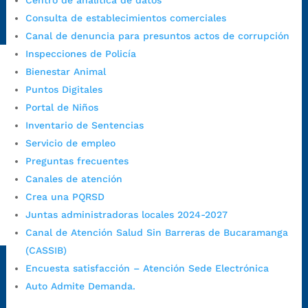
Centro de analítica de datos
Radique aquí su queja disciplinaria:
Consulta de establecimientos comerciales
https://www.bucaramanga.gov.co/gobierno-ciudadanos-
Canal de denuncia para presuntos actos de corrupción
1/secretarias/oficina-de-control-interno-disciplinario/
Inspecciones de Policía
Bienestar Animal
Alcaldía de Bucaramanga
Puntos Digitales
Portal de Niños
Funcionarios y contratistas
Inventario de Sentencias
@AlcaldíaBGA
Servicio de empleo
Preguntas frecuentes
Canales de atención
Alcaldía de Bucaramanga
Crea una PQRSD
Juntas administradoras locales 2024-2027
PrensaBucaramanga
Canal de Atención Salud Sin Barreras de Bucaramanga
(CASSIB)
Autorización de Tratamiento de Datos Personales
|
Política
Encuesta satisfacción – Atención Sede Electrónica
de Tratamiento de Datos Personales
|
Política web y
condiciones de uso
|
Política editorial
|
Plan de
Auto Admite Demanda.
comunicaciones
|
Política de derechos de autor
|
Política