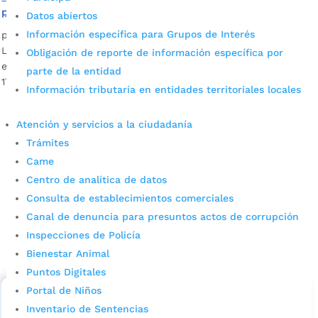
programar en curso de robótica
Datos abiertos
Información específica para Grupos de Interés
por
Edgar Augusto Sánchez
|
Dic 7, 2021
|
Noticias
La Secretaría de Desarrollo Social de Bucaramanga realiza
Obligación de reporte de información específica por
este curso de programación y robótica para niños entre 12 y
parte de la entidad
17 años.
Información tributaria en entidades territoriales locales
Atención y servicios a la ciudadanía
Trámites
Came
Centro de analítica de datos
Consulta de establecimientos comerciales
Canal de denuncia para presuntos actos de corrupción
Cupos Escolares Bucaramanga 2022
Inspecciones de Policía
Consulta aqui los pasos para inscribirse y solicitar un
Bienestar Animal
cupo escolar en los colegios oficiales de
Puntos Digitales
Bucaramanga.
Portal de Niños
Alcaldía de Bucaramanga
Inventario de Sentencias