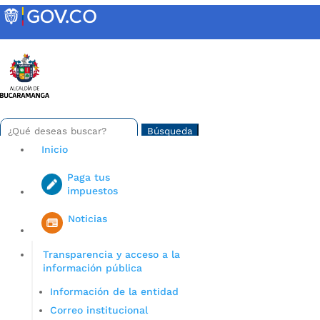
Skip
to
content
INTRANET
Buscar:
Search
for...
Inicio
Paga tus
impuestos
Iniciar sesión en gov co
Noticias
Transparencia y acceso a la
información pública
Información de la entidad
Correo institucional