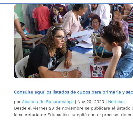
Inicio
Etiqueta: cupos colegios Bucaramanga
5
Consulte aquí los listados de cupos para primaria y s
por
Alcaldía de Bucaramanga
|
Nov 20, 2020
|
Noticias
Desde el viernes 20 de noviembre se publicará el listado
la secretaría de Educación cumplió con el proceso de ent