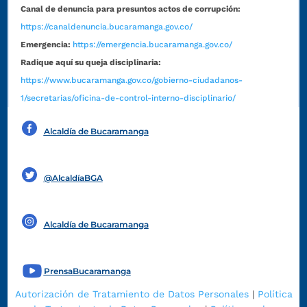
Canal de denuncia para presuntos actos de corrupción:
https://canaldenuncia.bucaramanga.gov.co/
Emergencia:
https://emergencia.bucaramanga.gov.co/
Radique aquí su queja disciplinaria:
https://www.bucaramanga.gov.co/gobierno-ciudadanos-
1/secretarias/oficina-de-control-interno-disciplinario/
Alcaldía de Bucaramanga
Funcionarios y contratistas
@AlcaldíaBGA
Alcaldía de Bucaramanga
PrensaBucaramanga
Autorización de Tratamiento de Datos Personales
|
Política