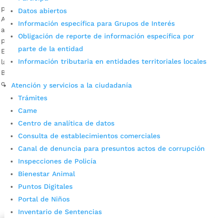
por
Alcaldía de Bucaramanga
|
Jun 5, 2020
|
Noticias
Datos abiertos
Aún está pendiente la posesión de Personeros escolares,
Información específica para Grupos de Interés
actividad que se cumplirá de manera virtual, en una fecha
Obligación de reporte de información específica por
por establecer. Ana Leonor Rueda Vivas, secretaria de
parte de la entidad
Educación Bucaramanga Descargar audio De manera virtual
Información tributaria en entidades territoriales locales
la Contraloría del Municipio y la Secretaría de Educación de
Bucaramanga tomaron el juramento de 110 estudiantes para
que sean en sus […]
Atención y servicios a la ciudadanía
Trámites
Came
Centro de analítica de datos
Consulta de establecimientos comerciales
Canal de denuncia para presuntos actos de corrupción
Inspecciones de Policía
Bienestar Animal
Cupos Escolares Bucaramanga 2022
Puntos Digitales
Consulta aqui los pasos para inscribirse y solicitar un
Portal de Niños
cupo escolar en los colegios oficiales de
Inventario de Sentencias
Bucaramanga.