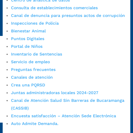
Centro de analítica de datos
https://canaldenuncia.bucaramanga.gov.co/
Consulta de establecimientos comerciales
Emergencia:
https://emergencia.bucaramanga.gov.co/
Canal de denuncia para presuntos actos de corrupción
Radique aquí su queja disciplinaria:
Inspecciones de Policía
https://www.bucaramanga.gov.co/gobierno-ciudadanos-
Bienestar Animal
1/secretarias/oficina-de-control-interno-disciplinario/
Puntos Digitales
Portal de Niños
Inventario de Sentencias
Alcaldía de Bucaramanga
Servicio de empleo
Funcionarios y contratistas
Preguntas frecuentes
@AlcaldíaBGA
Canales de atención
Crea una PQRSD
Juntas administradoras locales 2024-2027
Alcaldía de Bucaramanga
Canal de Atención Salud Sin Barreras de Bucaramanga
(CASSIB)
Encuesta satisfacción – Atención Sede Electrónica
PrensaBucaramanga
Auto Admite Demanda.
Autorización de Tratamiento de Datos Personales
|
Política
de Tratamiento de Datos Personales
|
Política web y