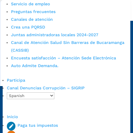
Servicio de empleo
Preguntas frecuentes
Alcaldía de Bucaramanga
Canales de atención
Sede principal
Crea una PQRSD
Juntas administradoras locales 2024-2027
Canal de Atención Salud Sin Barreras de Bucaramanga
(CASSIB)
Encuesta satisfacción – Atención Sede Electrónica
Auto Admite Demanda.
Participa
Canal Denuncias Corrupción – SIGRIP
Dirección Fase I:
Calle 35 # 10-43, Bucaramanga, Santander,
Colombia.
Dirección Fase II:
Carrera 11 # 34-52, Bucaramanga, Santander,
Inicio
Colombia
Paga tus impuestos
Código Postal:
680006. Código Dane: 68001.