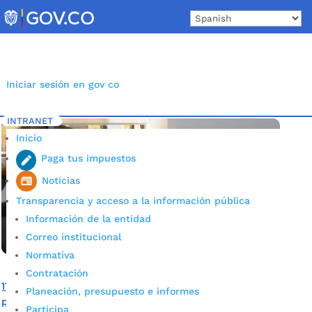
Skip
to
content
Iniciar sesión en gov co
INTRANET
Inicio
Etiqueta: contralores escolares
5
Inicio
Paga tus impuestos
Noticias
Transparencia y acceso a la información pública
Información de la entidad
Correo institucional
Normativa
Contratación
110 estudiantes de colegios públicos y privados tomaron
Planeación, presupuesto e informes
posesión de sus cargos como contralores escolares
Participa