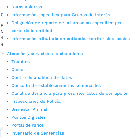
Datos abiertos
Capturas en Bucaramanga aumentaron un 25%
Información específica para Grupos de Interés
Obligación de reporte de información específica por
por
Daniel Leonardo Quintero Duarte
|
Oct 1, 2021
|
Noticias
parte de la entidad
Con el fin de seguir articulando estrategias para combatir el
delito, la Alcaldía de Bucaramanga realizó un nuevo Consejo
Información tributaria en entidades territoriales locales
de Seguridad.
Atención y servicios a la ciudadanía
Trámites
Came
Centro de analítica de datos
Consulta de establecimientos comerciales
Canal de denuncia para presuntos actos de corrupción
Inspecciones de Policía
Cupos Escolares Bucaramanga 2022
Bienestar Animal
Consulta aqui los pasos para inscribirse y solicitar un
Puntos Digitales
cupo escolar en los colegios oficiales de
Portal de Niños
Bucaramanga.
Inventario de Sentencias