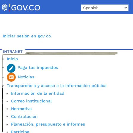
Skip
to
content
Iniciar sesión en gov co
INTRANET
Inicio
Etiqueta: Consejo de Seguridad
5
Inicio
Paga tus impuestos
Noticias
Transparencia y acceso a la información pública
Información de la entidad
Correo institucional
Normativa
Contratación
Planeación, presupuesto e informes
Participa