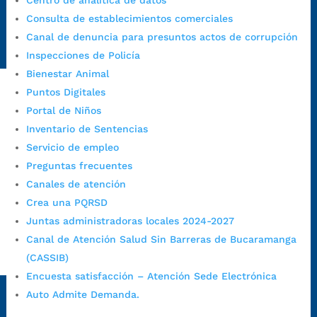
Centro de analítica de datos
Emergencia:
https://emergencia.bucaramanga.gov.co/
Consulta de establecimientos comerciales
Radique aquí su queja disciplinaria:
Canal de denuncia para presuntos actos de corrupción
https://www.bucaramanga.gov.co/gobierno-ciudadanos-
Inspecciones de Policía
1/secretarias/oficina-de-control-interno-disciplinario/
Bienestar Animal
Puntos Digitales
Portal de Niños
Alcaldía de Bucaramanga
Inventario de Sentencias
Funcionarios y contratistas
Servicio de empleo
@AlcaldíaBGA
Preguntas frecuentes
Canales de atención
Crea una PQRSD
Alcaldía de Bucaramanga
Juntas administradoras locales 2024-2027
Canal de Atención Salud Sin Barreras de Bucaramanga
(CASSIB)
PrensaBucaramanga
Encuesta satisfacción – Atención Sede Electrónica
Autorización de Tratamiento de Datos Personales
|
Política
Auto Admite Demanda.
de Tratamiento de Datos Personales
|
Política web y
condiciones de uso
|
Política editorial
|
Plan de