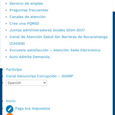
Servicio de empleo
Alcaldía de Bucaramanga
Preguntas frecuentes
Sede principal
Canales de atención
Crea una PQRSD
Juntas administradoras locales 2024-2027
Canal de Atención Salud Sin Barreras de Bucaramanga
(CASSIB)
Encuesta satisfacción – Atención Sede Electrónica
Auto Admite Demanda.
Participa
Canal Denuncias Corrupción – SIGRIP
Dirección Fase I:
Calle 35 # 10-43, Bucaramanga, Santander,
Colombia.
Dirección Fase II:
Carrera 11 # 34-52, Bucaramanga, Santander,
Colombia
Inicio
Código Postal:
680006. Código Dane: 68001.
Paga tus impuestos
Horario de Atención:
Lunes a jueves de 7:00 a.m. a 12:00 m y de