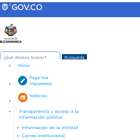
Skip
to
content
INTRANET
Buscar:
Search
for...
Inicio
Paga tus
impuestos
Iniciar sesión en gov co
Noticias
Transparencia y acceso a la
información pública
Información de la entidad
Correo institucional