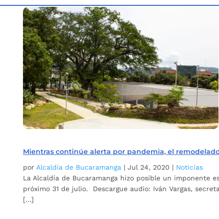
Inicio
Etiqueta: Comunas 1 y 2
5
Mientras continúe alerta por pandemia, el remodelado
por
Alcaldía de Bucaramanga
|
Jul 24, 2020
|
Noticias
La Alcaldía de Bucaramanga hizo posible un imponente esce
próximo 31 de julio. Descargue audio: Iván Vargas, secret
[…]