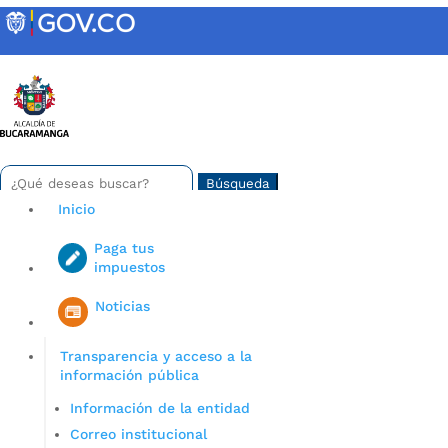
Skip
to
content
INTRANET
Buscar:
Search
for...
Inicio
Paga tus
impuestos
Iniciar sesión en gov co
Noticias
Transparencia y acceso a la
información pública
Información de la entidad
Correo institucional