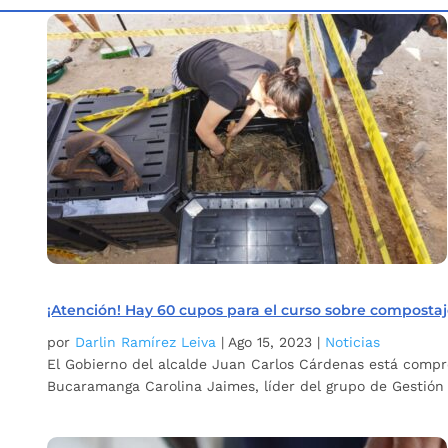
Inicio
Etiqueta: Compostaje
5
¡Atención! Hay 60 cupos para el curso sobre compostaje
por
Darlin Ramírez Leiva
|
Ago 15, 2023
|
Noticias
El Gobierno del alcalde Juan Carlos Cárdenas está compro
Bucaramanga Carolina Jaimes, líder del grupo de Gestión I