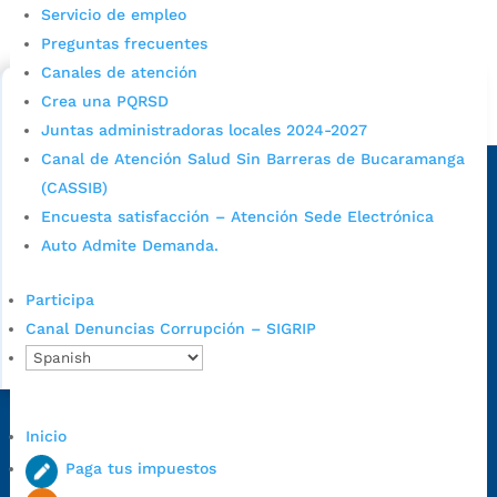
Servicio de empleo
Consulta aqui los pasos para inscribirse y solicitar un
cupo escolar en los colegios oficiales de
Preguntas frecuentes
Bucaramanga.
Canales de atención
Crea una PQRSD
Alcaldía de Bucaramanga
Juntas administradoras locales 2024-2027
Sede principal
Canal de Atención Salud Sin Barreras de Bucaramanga
(CASSIB)
Encuesta satisfacción – Atención Sede Electrónica
Auto Admite Demanda.
Participa
Canal Denuncias Corrupción – SIGRIP
Dirección Fase I:
Calle 35 # 10-43, Bucaramanga, Santander,
Inicio
Colombia.
Paga tus impuestos
Dirección Fase II:
Carrera 11 # 34-52, Bucaramanga, Santander,