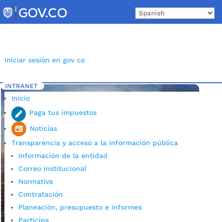
Skip
to
content
Iniciar sesión en gov co
INTRANET
Inicio
Etiqueta: competitividad
5
Inicio
Paga tus impuestos
Noticias
Transparencia y acceso a la información pública
Información de la entidad
Correo institucional
Normativa
Contratación
Planeación, presupuesto e informes
Participa