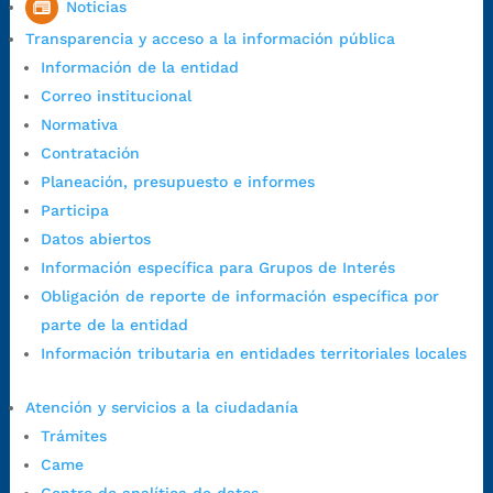
Noticias
Colombia
Transparencia y acceso a la información pública
Código Postal:
680006. Código Dane: 68001.
Información de la entidad
Horario de Atención:
Lunes a jueves de 7:00 a.m. a 12:00 m y de
Correo institucional
1:00 p.m. a 5:30 p.m. / viernes jornada continua en el horario de
Normativa
7:00 a.m. a 5:00 p.m., con 30 minutos de descanso al medio día.
Contratación
Horario de Atención CAME (Central):
Planeación, presupuesto e informes
Lunes a jueves: 7:00 a.m. a 12:00 m y de 1:00 p.m. a 5:30 p.m.
Participa
Viernes: 7:00 a.m. a 5:00 p.m. en Jornada Continua con
Datos abiertos
30 minutos de descanso al medio día.
Información específica para Grupos de Interés
Horario de Atención CAME (Norte):
Obligación de reporte de información específica por
Dirección:
Carrera 12 #16N-84 del barrio Kennedy.
parte de la entidad
Horario habitual de lunes a viernes en
jornada continua de 7:30
Información tributaria en entidades territoriales locales
a.m. a 3:00 p.m.
Teléfono Conmutador:
+57 (607) 633 70 00
Atención y servicios a la ciudadanía
Líneagratuita:
+57 (607) 652 55 55
Trámites
Correo Institucional:
contactenos@bucaramanga.gov.co
Came
Correo de notificaciones