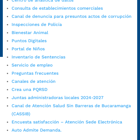
Centro de analítica de datos
judiciales:
notificaciones@bucaramanga.gov.co
Consulta de establecimientos comerciales
Canal de denuncia para presuntos actos de corrupción:
Canal de denuncia para presuntos actos de corrupción
https://canaldenuncia.bucaramanga.gov.co/
Inspecciones de Policía
Emergencia:
https://emergencia.bucaramanga.gov.co/
Bienestar Animal
Radique aquí su queja disciplinaria:
Puntos Digitales
https://www.bucaramanga.gov.co/gobierno-ciudadanos-
Portal de Niños
1/secretarias/oficina-de-control-interno-disciplinario/
Inventario de Sentencias
Servicio de empleo
Preguntas frecuentes
Alcaldía de Bucaramanga
Canales de atención
Funcionarios y contratistas
Crea una PQRSD
Juntas administradoras locales 2024-2027
@AlcaldíaBGA
Canal de Atención Salud Sin Barreras de Bucaramanga
(CASSIB)
Alcaldía de Bucaramanga
Encuesta satisfacción – Atención Sede Electrónica
Auto Admite Demanda.