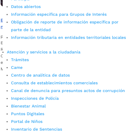
Datos abiertos
Información específica para Grupos de Interés
Bucaramanga se consolida como una de las ciudades
Obligación de reporte de información específica por
más competitivas del país
parte de la entidad
por
Camila Camacho
|
Oct 12, 2023
|
Noticias
Información tributaria en entidades territoriales locales
El Consejo Privado de Competitividad y la Universidad del
Rosario compartieron los resultados del Índice de
Atención y servicios a la ciudadanía
Competitividad de Ciudades, ICC, 2023. Conozca los detalles
Trámites
en esta nota. Ángel Galvis C, Asesor para el Desarrollo Área
Came
Metropolitana de Bucaramanga Este...
Centro de analítica de datos
Consulta de establecimientos comerciales
Canal de denuncia para presuntos actos de corrupción
Inspecciones de Policía
Bienestar Animal
Puntos Digitales
Portal de Niños
Cupos Escolares Bucaramanga 2022
Inventario de Sentencias