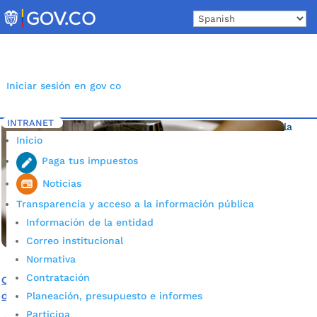
Skip
to
content
Iniciar sesión en gov co
INTRANET
Inicio
Etiqueta: Cómo ahorrar agua de manera sencilla
5
Inicio
Paga tus impuestos
Noticias
Transparencia y acceso a la información pública
Información de la entidad
Correo institucional
Normativa
Contratación
Cierre la llave mientras enjabona sus manos: ahorre agua
durante el aislamiento preventivo obligatorio
Planeación, presupuesto e informes
Participa