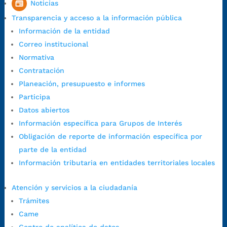
Noticias
7:00 a.m. a 5:00 p.m., con 30 minutos de descanso al medio día.
Transparencia y acceso a la información pública
Horario de Atención CAME (Central):
Información de la entidad
Lunes a jueves: 7:00 a.m. a 12:00 m y de 1:00 p.m. a 5:30 p.m.
Correo institucional
Viernes: 7:00 a.m. a 5:00 p.m. en Jornada Continua con
Normativa
30 minutos de descanso al medio día.
Contratación
Horario de Atención CAME (Norte):
Planeación, presupuesto e informes
Dirección:
Carrera 12 #16N-84 del barrio Kennedy.
Participa
Horario habitual de lunes a viernes en
jornada continua de 7:30
Datos abiertos
a.m. a 3:00 p.m.
Información específica para Grupos de Interés
Teléfono Conmutador:
+57 (607) 633 70 00
Obligación de reporte de información específica por
Líneagratuita:
+57 (607) 652 55 55
parte de la entidad
Correo Institucional:
contactenos@bucaramanga.gov.co
Información tributaria en entidades territoriales locales
Correo de notificaciones
judiciales:
notificaciones@bucaramanga.gov.co
Atención y servicios a la ciudadanía
Canal de denuncia para presuntos actos de corrupción:
Trámites
https://canaldenuncia.bucaramanga.gov.co/
Came
Emergencia:
https://emergencia.bucaramanga.gov.co/