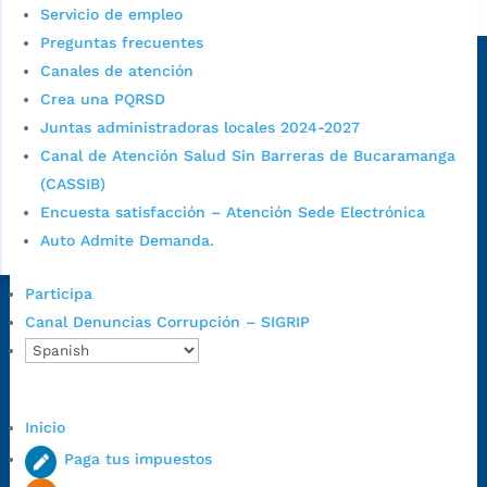
Alcaldía de Bucaramanga
Servicio de empleo
Preguntas frecuentes
Sede principal
Canales de atención
Crea una PQRSD
Juntas administradoras locales 2024-2027
Canal de Atención Salud Sin Barreras de Bucaramanga
(CASSIB)
Encuesta satisfacción – Atención Sede Electrónica
Auto Admite Demanda.
Participa
Dirección Fase I:
Calle 35 # 10-43, Bucaramanga, Santander,
Canal Denuncias Corrupción – SIGRIP
Colombia.
Dirección Fase II:
Carrera 11 # 34-52, Bucaramanga, Santander,
Colombia
Inicio
Código Postal:
680006. Código Dane: 68001.
Paga tus impuestos
Horario de Atención:
Lunes a jueves de 7:00 a.m. a 12:00 m y de
1:00 p.m. a 5:30 p.m. / viernes jornada continua en el horario de