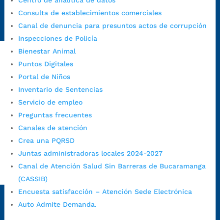
Centro de analítica de datos
Radique aquí su queja disciplinaria:
Consulta de establecimientos comerciales
https://www.bucaramanga.gov.co/gobierno-ciudadanos-
Canal de denuncia para presuntos actos de corrupción
1/secretarias/oficina-de-control-interno-disciplinario/
Inspecciones de Policía
Bienestar Animal
Puntos Digitales
Alcaldía de Bucaramanga
Portal de Niños
Funcionarios y contratistas
Inventario de Sentencias
Servicio de empleo
@AlcaldíaBGA
Preguntas frecuentes
Canales de atención
Alcaldía de Bucaramanga
Crea una PQRSD
Juntas administradoras locales 2024-2027
Canal de Atención Salud Sin Barreras de Bucaramanga
PrensaBucaramanga
(CASSIB)
Autorización de Tratamiento de Datos Personales
|
Política
Encuesta satisfacción – Atención Sede Electrónica
de Tratamiento de Datos Personales
|
Política web y
Auto Admite Demanda.
condiciones de uso
|
Política editorial
|
Plan de