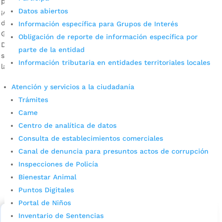
por
Alcaldía de Bucaramanga
|
Mar 30, 2020
|
Noticias
Datos abiertos
¡Ahorremos agua y dinero mientras cuidamos de nosotros,
de nuestra familia y de la salud del planeta! Zoraida Ortiz –
Información específica para Grupos de Interés
Gerente del Acueducto Metropolitano de Bucaramanga
Obligación de reporte de información específica por
Descargar audio Hoy por hoy, uno de los mensajes que más
parte de la entidad
se repite en todo el mundo se refiere a la importancia de
Información tributaria en entidades territoriales locales
lavarnos las manos con agua y […]
Atención y servicios a la ciudadanía
Trámites
Came
Centro de analítica de datos
Consulta de establecimientos comerciales
Canal de denuncia para presuntos actos de corrupción
Cupos Escolares Bucaramanga 2022
Inspecciones de Policía
Bienestar Animal
Consulta aqui los pasos para inscribirse y solicitar un
Puntos Digitales
cupo escolar en los colegios oficiales de
Bucaramanga.
Portal de Niños
Inventario de Sentencias