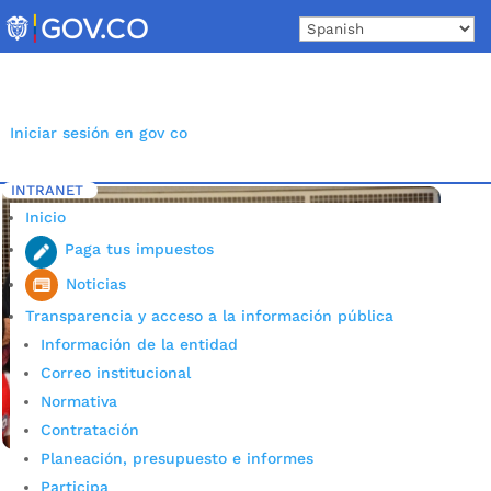
Skip
to
content
Iniciar sesión en gov co
INTRANET
Inicio
Etiqueta: colegios Luis Carlos Galán
5
Inicio
Paga tus impuestos
Noticias
Transparencia y acceso a la información pública
Información de la entidad
Correo institucional
Normativa
Contratación
Planeación, presupuesto e informes
Participa