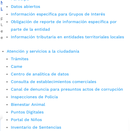
Mejoramos las baterías sanitarias y la cubierta del colegio
Datos abiertos
Luis Carlos Galán
Información específica para Grupos de Interés
por
Edgar Augusto Sánchez
|
Ene 23, 2023
|
Noticias
Obligación de reporte de información específica por
La Alcaldía de Bucaramanga ejecuta obras en instituciones
parte de la entidad
educativas que por más 40 años no habían sido intervenidas
Información tributaria en entidades territoriales locales
en su infraestructura educativa.
Atención y servicios a la ciudadanía
Trámites
Came
Centro de analítica de datos
Consulta de establecimientos comerciales
Canal de denuncia para presuntos actos de corrupción
Cupos Escolares Bucaramanga 2022
Inspecciones de Policía
Bienestar Animal
Consulta aqui los pasos para inscribirse y solicitar un
cupo escolar en los colegios oficiales de
Puntos Digitales
Bucaramanga.
Portal de Niños
Inventario de Sentencias