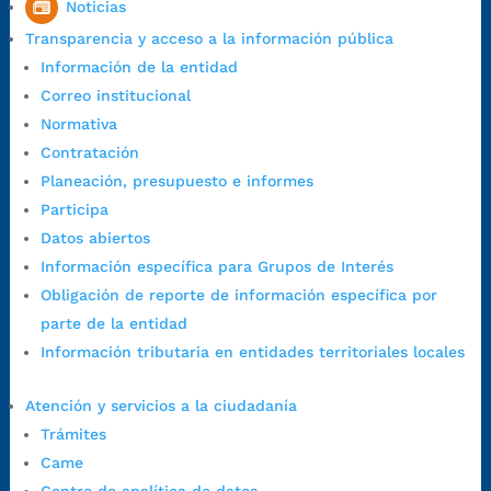
Noticias
7:00 a.m. a 5:00 p.m., con 30 minutos de descanso al medio día.
Transparencia y acceso a la información pública
Horario de Atención CAME (Central):
Información de la entidad
Lunes a jueves: 7:00 a.m. a 12:00 m y de 1:00 p.m. a 5:30 p.m.
Correo institucional
Viernes: 7:00 a.m. a 5:00 p.m. en Jornada Continua con
Normativa
30 minutos de descanso al medio día.
Contratación
Horario de Atención CAME (Norte):
Planeación, presupuesto e informes
Dirección:
Carrera 12 #16N-84 del barrio Kennedy.
Participa
Horario habitual de lunes a viernes en
jornada continua de 7:30
Datos abiertos
a.m. a 3:00 p.m.
Información específica para Grupos de Interés
Teléfono Conmutador:
+57 (607) 633 70 00
Obligación de reporte de información específica por
Líneagratuita:
+57 (607) 652 55 55
parte de la entidad
Correo Institucional:
contactenos@bucaramanga.gov.co
Información tributaria en entidades territoriales locales
Correo de notificaciones
judiciales:
notificaciones@bucaramanga.gov.co
Atención y servicios a la ciudadanía
Canal de denuncia para presuntos actos de corrupción:
Trámites
https://canaldenuncia.bucaramanga.gov.co/
Came
Emergencia:
https://emergencia.bucaramanga.gov.co/