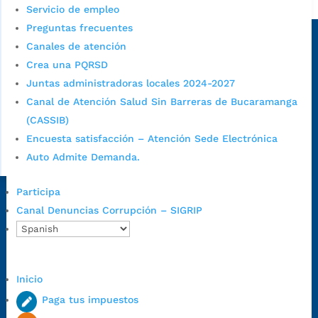
Alcaldía de Bucaramanga
Servicio de empleo
Sede principal
Preguntas frecuentes
Canales de atención
Crea una PQRSD
Juntas administradoras locales 2024-2027
Canal de Atención Salud Sin Barreras de Bucaramanga
(CASSIB)
Encuesta satisfacción – Atención Sede Electrónica
Auto Admite Demanda.
Participa
Dirección Fase I:
Calle 35 # 10-43, Bucaramanga, Santander,
Canal Denuncias Corrupción – SIGRIP
Colombia.
Dirección Fase II:
Carrera 11 # 34-52, Bucaramanga, Santander,
Colombia
Código Postal:
680006. Código Dane: 68001.
Inicio
Horario de Atención:
Lunes a jueves de 7:00 a.m. a 12:00 m y de
Paga tus impuestos
1:00 p.m. a 5:30 p.m. / viernes jornada continua en el horario de