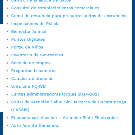
Centro de analítica de datos
Radique aquí su queja disciplinaria:
Consulta de establecimientos comerciales
https://www.bucaramanga.gov.co/gobierno-ciudadanos-
Canal de denuncia para presuntos actos de corrupción
1/secretarias/oficina-de-control-interno-disciplinario/
Inspecciones de Policía
Bienestar Animal
Puntos Digitales
Alcaldía de Bucaramanga
Portal de Niños
Funcionarios y contratistas
Inventario de Sentencias
Servicio de empleo
@AlcaldíaBGA
Preguntas frecuentes
Canales de atención
Alcaldía de Bucaramanga
Crea una PQRSD
Juntas administradoras locales 2024-2027
Canal de Atención Salud Sin Barreras de Bucaramanga
PrensaBucaramanga
(CASSIB)
Autorización de Tratamiento de Datos Personales
|
Política
Encuesta satisfacción – Atención Sede Electrónica
de Tratamiento de Datos Personales
|
Política web y
Auto Admite Demanda.
condiciones de uso
|
Política editorial
|
Plan de
comunicaciones
|
Política de derechos de autor
|
Política