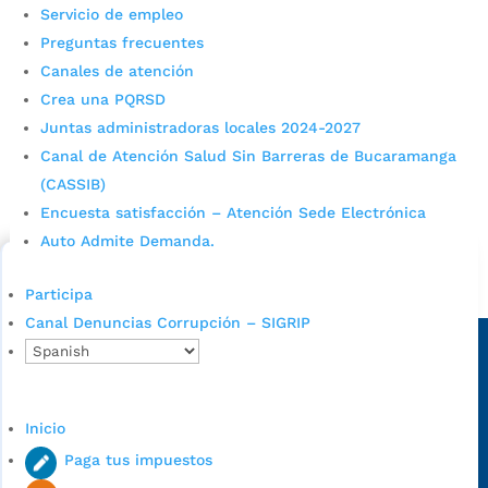
Servicio de empleo
Preguntas frecuentes
Canales de atención
Crea una PQRSD
Juntas administradoras locales 2024-2027
Cupos Escolares Bucaramanga 2022
Canal de Atención Salud Sin Barreras de Bucaramanga
(CASSIB)
Consulta aqui los pasos para inscribirse y solicitar un
Encuesta satisfacción – Atención Sede Electrónica
cupo escolar en los colegios oficiales de
Bucaramanga.
Auto Admite Demanda.
Alcaldía de Bucaramanga
Participa
Canal Denuncias Corrupción – SIGRIP
Sede principal
Inicio
Paga tus impuestos