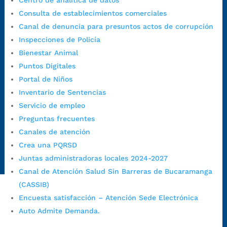
Centro de analítica de datos
Horario habitual de lunes a viernes en
jornada continua de 7:30
Consulta de establecimientos comerciales
a.m. a 3:00 p.m.
Canal de denuncia para presuntos actos de corrupción
Teléfono Conmutador:
+57 (607) 633 70 00
Inspecciones de Policía
Líneagratuita:
+57 (607) 652 55 55
Bienestar Animal
Correo Institucional:
contactenos@bucaramanga.gov.co
Puntos Digitales
Correo de notificaciones
Portal de Niños
judiciales:
notificaciones@bucaramanga.gov.co
Inventario de Sentencias
Canal de denuncia para presuntos actos de corrupción:
Servicio de empleo
https://canaldenuncia.bucaramanga.gov.co/
Preguntas frecuentes
Emergencia:
https://emergencia.bucaramanga.gov.co/
Canales de atención
Radique aquí su queja disciplinaria:
Crea una PQRSD
https://www.bucaramanga.gov.co/gobierno-ciudadanos-
Juntas administradoras locales 2024-2027
1/secretarias/oficina-de-control-interno-disciplinario/
Canal de Atención Salud Sin Barreras de Bucaramanga
(CASSIB)
Encuesta satisfacción – Atención Sede Electrónica
Alcaldía de Bucaramanga
Auto Admite Demanda.
Funcionarios y contratistas