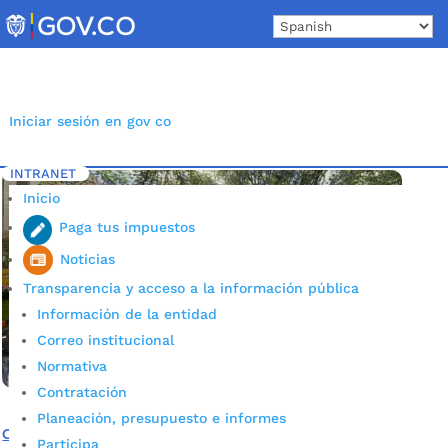
Skip
to
content
Iniciar sesión en gov co
INTRANET
Inicio
Etiqueta: Colegio INEM
5
Inicio
Paga tus impuestos
Noticias
Transparencia y acceso a la información pública
Información de la entidad
Correo institucional
Normativa
Contratación
Planeación, presupuesto e informes
Obras de los colegios Santander, INEM y Tecnológico
Participa