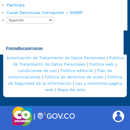
Participa
@AlcaldíaBGA
Canal Denuncias Corrupción – SIGRIP
Alcaldía de Bucaramanga
PrensaBucaramanga
Autorización de Tratamiento de Datos Personales
|
Política
de Tratamiento de Datos Personales
|
Política web y
condiciones de uso
|
Política editorial
|
Plan de
comunicaciones
|
Política de derechos de autor
|
Política
de Seguridad de la Información
|
Uso y monitoreo pagina
web
|
Mapa del sitio
|