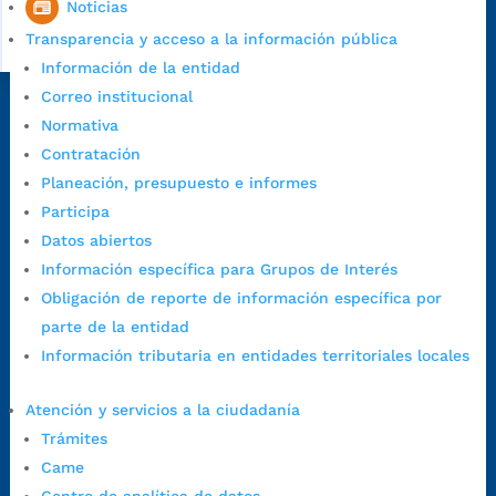
Noticias
Transparencia y acceso a la información pública
Información de la entidad
Correo institucional
Dirección Fase I:
Calle 35 # 10-43, Bucaramanga, Santander,
Normativa
Colombia.
Contratación
Dirección Fase II:
Carrera 11 # 34-52, Bucaramanga, Santander,
Planeación, presupuesto e informes
Colombia
Participa
Código Postal:
680006. Código Dane: 68001.
Datos abiertos
Horario de Atención:
Lunes a jueves de 7:00 a.m. a 12:00 m y de
Información específica para Grupos de Interés
1:00 p.m. a 5:30 p.m. / viernes jornada continua en el horario de
Obligación de reporte de información específica por
7:00 a.m. a 5:00 p.m., con 30 minutos de descanso al medio día.
parte de la entidad
Horario de Atención CAME (Central):
Información tributaria en entidades territoriales locales
Lunes a jueves: 7:00 a.m. a 12:00 m y de 1:00 p.m. a 5:30 p.m.
Viernes: 7:00 a.m. a 5:00 p.m. en Jornada Continua con
Atención y servicios a la ciudadanía
30 minutos de descanso al medio día.
Trámites
Horario de Atención CAME (Norte):
Came
Dirección:
Carrera 12 #16N-84 del barrio Kennedy.