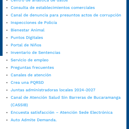
Centro de analítica de datos
judiciales:
notificaciones@bucaramanga.gov.co
Consulta de establecimientos comerciales
Canal de denuncia para presuntos actos de corrupción:
Canal de denuncia para presuntos actos de corrupción
https://canaldenuncia.bucaramanga.gov.co/
Inspecciones de Policía
Emergencia:
https://emergencia.bucaramanga.gov.co/
Bienestar Animal
Radique aquí su queja disciplinaria:
Puntos Digitales
https://www.bucaramanga.gov.co/gobierno-ciudadanos-
Portal de Niños
1/secretarias/oficina-de-control-interno-disciplinario/
Inventario de Sentencias
Servicio de empleo
Preguntas frecuentes
Alcaldía de Bucaramanga
Canales de atención
Crea una PQRSD
Funcionarios y contratistas
Juntas administradoras locales 2024-2027
@AlcaldíaBGA
Canal de Atención Salud Sin Barreras de Bucaramanga
(CASSIB)
Alcaldía de Bucaramanga
Encuesta satisfacción – Atención Sede Electrónica
Auto Admite Demanda.