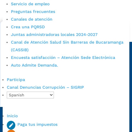
Servicio de empleo
Consulta aqui los pasos para inscribirse y solicitar un
Preguntas frecuentes
cupo escolar en los colegios oficiales de
Canales de atención
Bucaramanga.
Crea una PQRSD
Alcaldía de Bucaramanga
Juntas administradoras locales 2024-2027
Canal de Atención Salud Sin Barreras de Bucaramanga
Sede principal
(CASSIB)
Encuesta satisfacción – Atención Sede Electrónica
Auto Admite Demanda.
Participa
Canal Denuncias Corrupción – SIGRIP
Inicio
Dirección Fase I:
Calle 35 # 10-43, Bucaramanga, Santander,
Paga tus impuestos
Colombia.