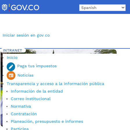
Skip
to
content
Iniciar sesión en gov co
INTRANET
Inicio
Etiqueta: coca
5
Inicio
Paga tus impuestos
Noticias
Transparencia y acceso a la información pública
Información de la entidad
Correo institucional
Normativa
Contratación
Planeación, presupuesto e informes
Participa