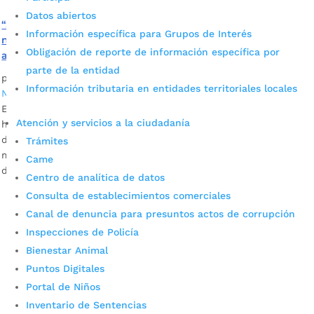
Datos abiertos
“Santander es territorio libre de hoja de coca, ahora
Información específica para Grupos de Interés
necesitamos que sea territorio libre de ingreso de droga”:
Obligación de reporte de información específica por
alcalde de Bucaramanga
parte de la entidad
por
Daniel Leonardo Quintero Duarte
|
May 12, 2022
|
Información tributaria en entidades territoriales locales
Noticias
El alcalde de los bumangueses, Juan Carlos Cárdenas Rey,
Atención y servicios a la ciudadanía
hizo un llamado a aunar esfuerzos con las autoridades
departamentales y nacionales para implementar controles
Trámites
más severos que impidan el ingreso de droga al
Came
departamento.
Centro de analítica de datos
Consulta de establecimientos comerciales
Canal de denuncia para presuntos actos de corrupción
Inspecciones de Policía
Bienestar Animal
Puntos Digitales
Portal de Niños
Inventario de Sentencias
Cupos Escolares Bucaramanga 2022