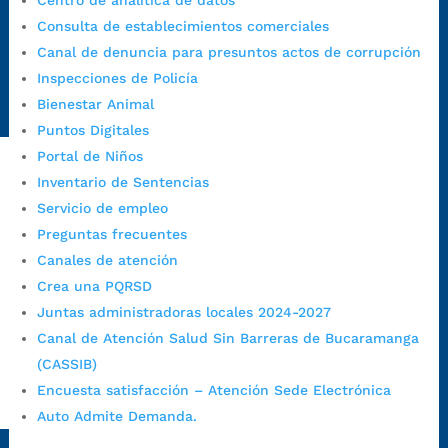
Centro de analítica de datos
https://canaldenuncia.bucaramanga.gov.co/
Consulta de establecimientos comerciales
Emergencia:
https://emergencia.bucaramanga.gov.co/
Canal de denuncia para presuntos actos de corrupción
Radique aquí su queja disciplinaria:
Inspecciones de Policía
https://www.bucaramanga.gov.co/gobierno-ciudadanos-
Bienestar Animal
1/secretarias/oficina-de-control-interno-disciplinario/
Puntos Digitales
Portal de Niños
Inventario de Sentencias
Alcaldía de Bucaramanga
Servicio de empleo
Preguntas frecuentes
Funcionarios y contratistas
Canales de atención
@AlcaldíaBGA
Crea una PQRSD
Juntas administradoras locales 2024-2027
Alcaldía de Bucaramanga
Canal de Atención Salud Sin Barreras de Bucaramanga
(CASSIB)
Encuesta satisfacción – Atención Sede Electrónica
PrensaBucaramanga
Auto Admite Demanda.
Autorización de Tratamiento de Datos Personales
|
Política