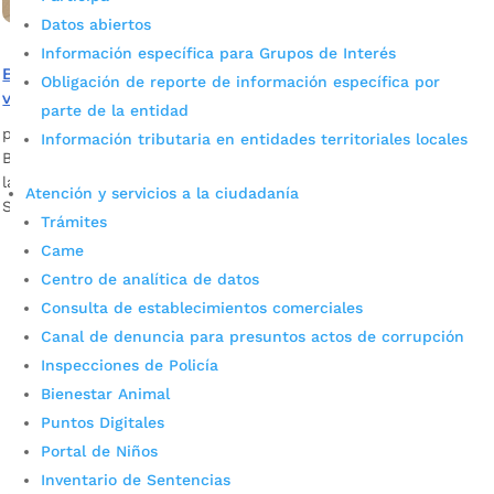
Datos abiertos
Información específica para Grupos de Interés
Bucaramanga inauguró el primer centro comercial
Obligación de reporte de información específica por
violeta, un espacio seguro para mujeres
parte de la entidad
por
Camila Camacho
|
Jun 2, 2023
|
Noticias
Información tributaria en entidades territoriales locales
Bucaramanga inauguró el primer centro comercial violeta en
la ciudad como parte de la estrategia «BGA Violeta Espacios
Atención y servicios a la ciudadanía
Seguros».
Trámites
Came
Centro de analítica de datos
Consulta de establecimientos comerciales
Canal de denuncia para presuntos actos de corrupción
Inspecciones de Policía
Bienestar Animal
Cupos Escolares Bucaramanga 2022
Puntos Digitales
Portal de Niños
Consulta aqui los pasos para inscribirse y solicitar un
Inventario de Sentencias
cupo escolar en los colegios oficiales de