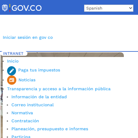
Skip
to
content
Iniciar sesión en gov co
INTRANET
Inicio
Etiqueta: CentroComercialVioleta
5
Inicio
Paga tus impuestos
Noticias
Transparencia y acceso a la información pública
Información de la entidad
Correo institucional
Normativa
Contratación
Planeación, presupuesto e informes
Participa