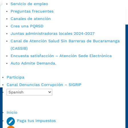
Servicio de empleo
Bucaramanga.
Preguntas frecuentes
Alcaldía de Bucaramanga
Canales de atención
Crea una PQRSD
Sede principal
Juntas administradoras locales 2024-2027
Canal de Atención Salud Sin Barreras de Bucaramanga
(CASSIB)
Encuesta satisfacción – Atención Sede Electrónica
Auto Admite Demanda.
Participa
Canal Denuncias Corrupción – SIGRIP
Dirección Fase I:
Calle 35 # 10-43, Bucaramanga, Santander,
Colombia.
Inicio
Dirección Fase II:
Carrera 11 # 34-52, Bucaramanga, Santander,
Paga tus impuestos
Colombia