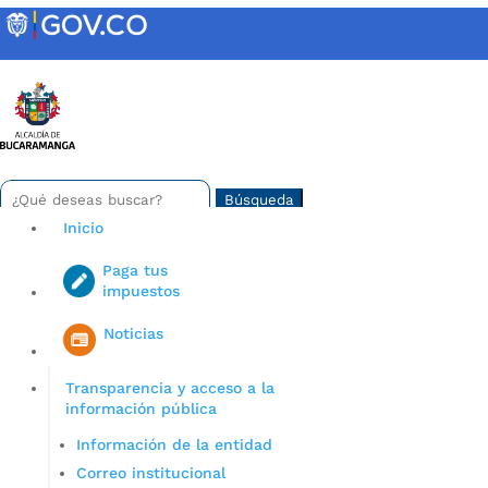
Skip
to
content
INTRANET
Buscar:
Search
for...
Inicio
Paga tus
impuestos
Iniciar sesión en gov co
Noticias
Transparencia y acceso a la
información pública
Información de la entidad
Correo institucional