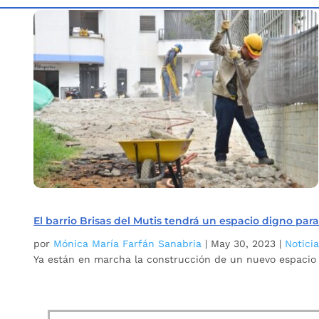
Inicio
Etiqueta: brisas del mutis
5
El barrio Brisas del Mutis tendrá un espacio digno par
por
Mónica María Farfán Sanabria
|
May 30, 2023
|
Notici
Ya están en marcha la construcción de un nuevo espacio 