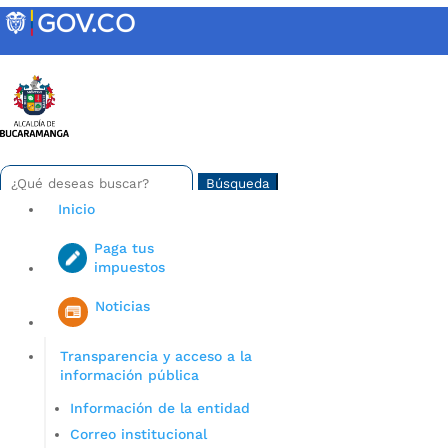
Skip
to
content
INTRANET
Buscar:
Search
for...
Inicio
Paga tus
impuestos
Iniciar sesión en gov co
Noticias
Transparencia y acceso a la
información pública
Información de la entidad
Correo institucional