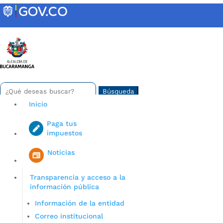
Skip
to
content
INTRANET
Buscar:
Search
for...
Inicio
Paga tus
impuestos
Iniciar sesión en gov co
Noticias
Transparencia y acceso a la
información pública
Información de la entidad
Correo institucional