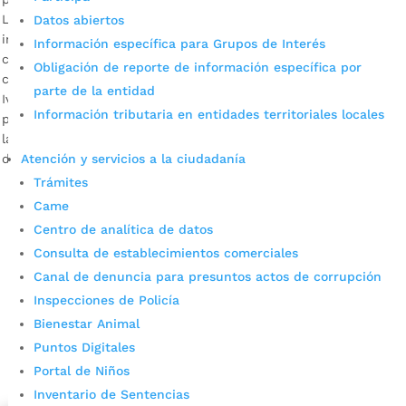
Las comunidades serán las grandes beneficiadas con las
Datos abiertos
intervenciones en las diferentes localidades. La
Información específica para Grupos de Interés
contribución, por concepto de los impuestos, permite
Obligación de reporte de información específica por
construir una mejor ciudad para todos. Descargue audio:
parte de la entidad
Iván Vargas, secretario de Infraestructura Cada peso que
Información tributaria en entidades territoriales locales
pagan los ciudadanos se distribuye con transparencia ante
las necesidades existentes. Parques, equipamientos
Atención y servicios a la ciudadanía
deportivos, infraestructura educativa y reparcheo […]
Trámites
Came
Centro de analítica de datos
Consulta de establecimientos comerciales
Canal de denuncia para presuntos actos de corrupción
Inspecciones de Policía
Bienestar Animal
Cupos Escolares Bucaramanga 2022
Puntos Digitales
Consulta aqui los pasos para inscribirse y solicitar un
Portal de Niños
cupo escolar en los colegios oficiales de
Inventario de Sentencias