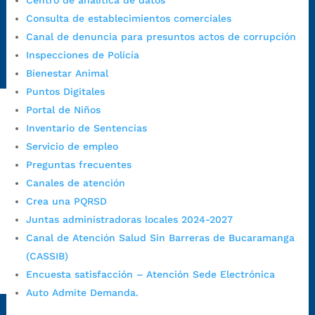
Centro de analítica de datos
https://canaldenuncia.bucaramanga.gov.co/
Consulta de establecimientos comerciales
Emergencia:
https://emergencia.bucaramanga.gov.co/
Canal de denuncia para presuntos actos de corrupción
Radique aquí su queja disciplinaria:
Inspecciones de Policía
https://www.bucaramanga.gov.co/gobierno-ciudadanos-
Bienestar Animal
1/secretarias/oficina-de-control-interno-disciplinario/
Puntos Digitales
Portal de Niños
Inventario de Sentencias
Alcaldía de Bucaramanga
Servicio de empleo
Funcionarios y contratistas
Preguntas frecuentes
@AlcaldíaBGA
Canales de atención
Crea una PQRSD
Juntas administradoras locales 2024-2027
Alcaldía de Bucaramanga
Canal de Atención Salud Sin Barreras de Bucaramanga
(CASSIB)
Encuesta satisfacción – Atención Sede Electrónica
PrensaBucaramanga
Auto Admite Demanda.
Autorización de Tratamiento de Datos Personales
|
Política