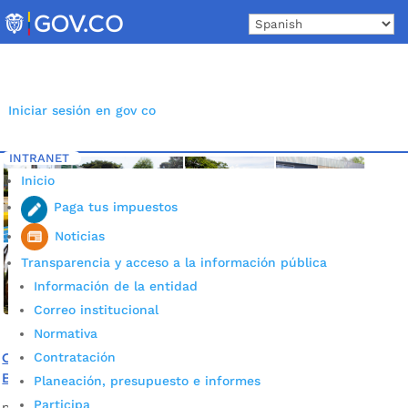
Skip
to
content
Iniciar sesión en gov co
INTRANET
Inicio
Etiqueta: Bienestar social
5
Inicio
Paga tus impuestos
Noticias
Transparencia y acceso a la información pública
Información de la entidad
Correo institucional
Normativa
Contratación
Conozca las más de 50 obras que entregará la Alcaldía de
Bucaramanga en este segundo semestre del año
Planeación, presupuesto e informes
Participa
por
Alcaldía de Bucaramanga
|
Ago 19, 2020
|
Noticias