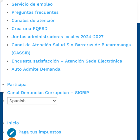
Bucaramanga.
Servicio de empleo
Preguntas frecuentes
Alcaldía de Bucaramanga
Canales de atención
Sede principal
Crea una PQRSD
Juntas administradoras locales 2024-2027
Canal de Atención Salud Sin Barreras de Bucaramanga
(CASSIB)
Encuesta satisfacción – Atención Sede Electrónica
Auto Admite Demanda.
Participa
Canal Denuncias Corrupción – SIGRIP
Dirección Fase I:
Calle 35 # 10-43, Bucaramanga, Santander,
Colombia.
Dirección Fase II:
Carrera 11 # 34-52, Bucaramanga, Santander,
Inicio
Colombia
Paga tus impuestos
Código Postal:
680006. Código Dane: 68001.