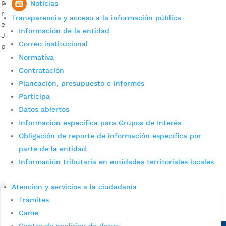
personas mayores del Norte de Bucaramanga. La jornada se
Noticias
realizó bajo los protocolos de bioseguridad establecidos por
Transparencia y acceso a la información pública
el Gobierno Nacional. Descargar audios: María Cristelia
Información de la entidad
Jaimes, persona mayor / Elibardo Piñérez, coordinador del
Correo institucional
programa Adulto Mayor / Fabián […]
Normativa
Contratación
Planeación, presupuesto e informes
Participa
Datos abiertos
Información específica para Grupos de Interés
Obligación de reporte de información específica por
Cupos Escolares Bucaramanga 2022
parte de la entidad
Información tributaria en entidades territoriales locales
Consulta aqui los pasos para inscribirse y solicitar un
cupo escolar en los colegios oficiales de
Bucaramanga.
Atención y servicios a la ciudadanía
Trámites
Alcaldía de Bucaramanga
Came