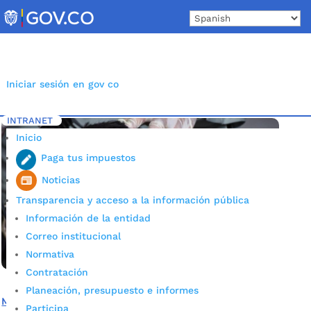
Skip
to
content
Iniciar sesión en gov co
INTRANET
Inicio
Etiqueta: Atención Integral
5
Inicio
Paga tus impuestos
Noticias
Transparencia y acceso a la información pública
Información de la entidad
Correo institucional
Normativa
Contratación
Planeación, presupuesto e informes
Más de mil habitantes de calle recibieron atención
Participa