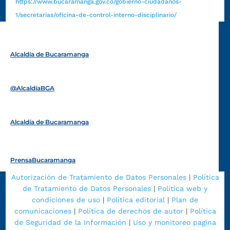
https://www.bucaramanga.gov.co/gobierno-ciudadanos-
1/secretarias/oficina-de-control-interno-disciplinario/
Alcaldía de Bucaramanga
Funcionarios y contratistas
@AlcaldíaBGA
Alcaldía de Bucaramanga
PrensaBucaramanga
Autorización de Tratamiento de Datos Personales
|
Política
de Tratamiento de Datos Personales
|
Política web y
condiciones de uso
|
Política editorial
|
Plan de
comunicaciones
|
Política de derechos de autor
|
Política
de Seguridad de la Información
|
Uso y monitoreo pagina