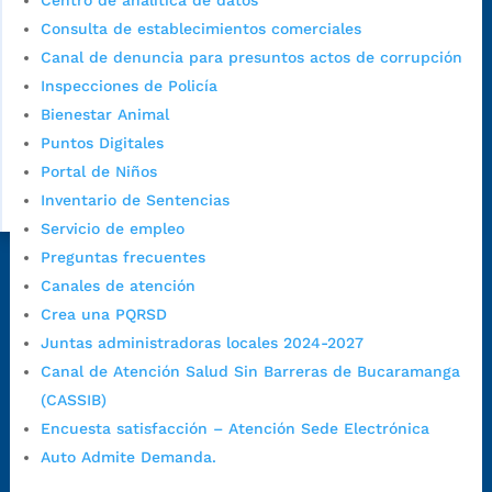
Sede principal
Centro de analítica de datos
Consulta de establecimientos comerciales
Canal de denuncia para presuntos actos de corrupción
Inspecciones de Policía
Bienestar Animal
Puntos Digitales
Portal de Niños
Inventario de Sentencias
Servicio de empleo
Preguntas frecuentes
Dirección Fase I:
Calle 35 # 10-43, Bucaramanga, Santander,
Canales de atención
Colombia.
Crea una PQRSD
Dirección Fase II:
Carrera 11 # 34-52, Bucaramanga, Santander,
Juntas administradoras locales 2024-2027
Colombia
Canal de Atención Salud Sin Barreras de Bucaramanga
Código Postal:
680006. Código Dane: 68001.
(CASSIB)
Horario de Atención:
Lunes a jueves de 7:00 a.m. a 12:00 m y de
Encuesta satisfacción – Atención Sede Electrónica
1:00 p.m. a 5:30 p.m. / viernes jornada continua en el horario de
Auto Admite Demanda.
7:00 a.m. a 5:00 p.m., con 30 minutos de descanso al medio día.