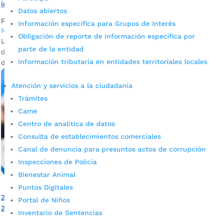
integral en el 2021
Datos abiertos
por
Joselyn Osorio
|
Ene 28, 2022
|
Alcaldía de Bucaramanga
,
Información específica para Grupos de Interés
Noticias
Obligación de reporte de información específica por
La atención intramural y extramural brindada a habitantes
parte de la entidad
de calle se realizó con apoyo de cinco entidades sin ánimo
Información tributaria en entidades territoriales locales
de lucro.
Atención y servicios a la ciudadanía
Trámites
Came
Centro de analítica de datos
Consulta de establecimientos comerciales
Canal de denuncia para presuntos actos de corrupción
Inspecciones de Policía
Bienestar Animal
Puntos Digitales
25 mil adultos mayores recibieron atención integral en
Portal de Niños
2021
Inventario de Sentencias