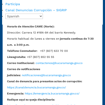
Horario de Atención CAME (Central):
Participa
Lunes a jueves: 7:00 a.m. a 12:00 m y de 1:00 p.m. a 5:30 p.m.
Canal Denuncias Corrupción – SIGRIP
Viernes: 7:00 a.m. a 5:00 p.m. en Jornada Continua con
30 minutos de descanso al medio día.
Horario de Atención CAME (Norte):
Dirección:
Carrera 12 #16N-84 del barrio Kennedy.
Horario habitual de lunes a viernes en
jornada continua de 7:30
a.m. a 3:00 p.m.
Teléfono Conmutador:
+57 (607) 633 70 00
Líneagratuita:
+57 (607) 652 55 55
Correo Institucional:
contactenos@bucaramanga.gov.co
Correo de notificaciones
judiciales:
notificaciones@bucaramanga.gov.co
Canal de denuncia para presuntos actos de corrupción:
https://canaldenuncia.bucaramanga.gov.co/
Emergencia:
https://emergencia.bucaramanga.gov.co/
Radique aquí su queja disciplinaria: