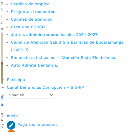
por
Joselyn Osorio
|
Ene 27, 2022
|
Alcaldía de Bucaramanga
,
Servicio de empleo
Noticias
Preguntas frecuentes
La política pública para el disfrute del envejecimiento y
Canales de atención
vejez vela por la garantía de atención integral a adultos
Crea una PQRSD
mayores de Bucaramanga.
Juntas administradoras locales 2024-2027
Canal de Atención Salud Sin Barreras de Bucaramanga
(CASSIB)
Encuesta satisfacción – Atención Sede Electrónica
Auto Admite Demanda.
Participa
Canal Denuncias Corrupción – SIGRIP
80 personas mayores se beneficiaron de una jornada de
atención integral realizada por la Alcaldía
por
Alcaldía de Bucaramanga
|
Oct 14, 2020
|
Noticias
Inicio
Atención médica, físico, psicológica y de belleza fueron los
Paga tus impuestos
servicios que recibieron el pasado fin de semana las