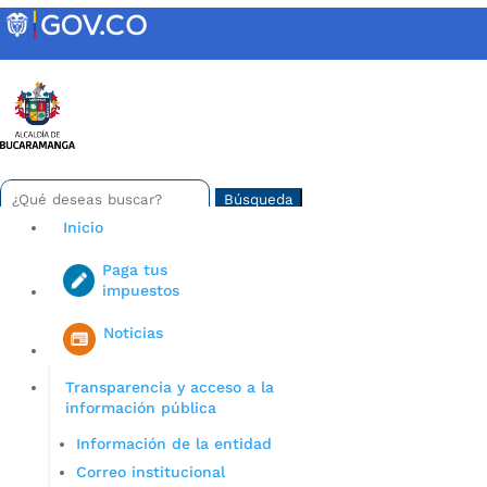
Skip
to
content
INTRANET
Buscar:
Search
for...
Inicio
Paga tus
impuestos
Iniciar sesión en gov co
Noticias
Transparencia y acceso a la
información pública
Información de la entidad
Correo institucional