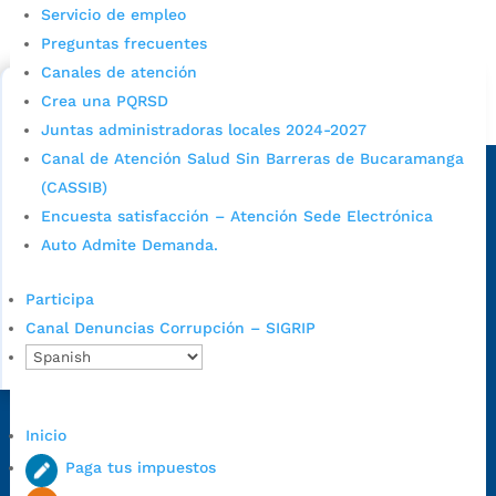
Servicio de empleo
Consulta aqui los pasos para inscribirse y solicitar un
cupo escolar en los colegios oficiales de
Preguntas frecuentes
Bucaramanga.
Canales de atención
Crea una PQRSD
Alcaldía de Bucaramanga
Juntas administradoras locales 2024-2027
Sede principal
Canal de Atención Salud Sin Barreras de Bucaramanga
(CASSIB)
Encuesta satisfacción – Atención Sede Electrónica
Auto Admite Demanda.
Participa
Canal Denuncias Corrupción – SIGRIP
Dirección Fase I:
Calle 35 # 10-43, Bucaramanga, Santander,
Inicio
Colombia.
Paga tus impuestos
Dirección Fase II:
Carrera 11 # 34-52, Bucaramanga, Santander,