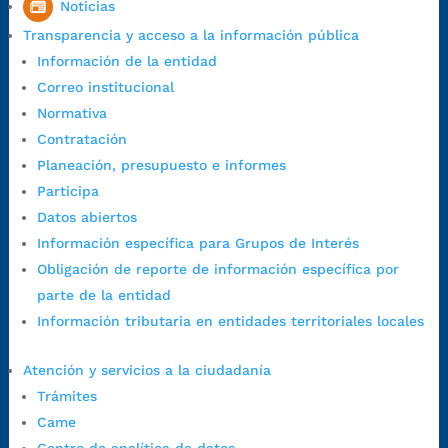
Noticias
Colombia
Transparencia y acceso a la información pública
Código Postal:
680006. Código Dane: 68001.
Información de la entidad
Horario de Atención:
Lunes a jueves de 7:00 a.m. a 12:00 m y de
Correo institucional
1:00 p.m. a 5:30 p.m. / viernes jornada continua en el horario de
Normativa
7:00 a.m. a 5:00 p.m., con 30 minutos de descanso al medio día.
Contratación
Horario de Atención CAME (Central):
Planeación, presupuesto e informes
Lunes a jueves: 7:00 a.m. a 12:00 m y de 1:00 p.m. a 5:30 p.m.
Participa
Viernes: 7:00 a.m. a 5:00 p.m. en Jornada Continua con
Datos abiertos
30 minutos de descanso al medio día.
Información específica para Grupos de Interés
Horario de Atención CAME (Norte):
Obligación de reporte de información específica por
Dirección:
Carrera 12 #16N-84 del barrio Kennedy.
parte de la entidad
Horario habitual de lunes a viernes en
jornada continua de 7:30
Información tributaria en entidades territoriales locales
a.m. a 3:00 p.m.
Teléfono Conmutador:
+57 (607) 633 70 00
Atención y servicios a la ciudadanía
Líneagratuita:
+57 (607) 652 55 55
Trámites
Correo Institucional:
contactenos@bucaramanga.gov.co
Came
Correo de notificaciones