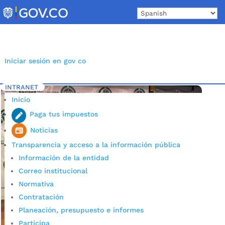
Skip
to
content
Iniciar sesión en gov co
INTRANET
Inicio
Etiqueta: alias nando
5
Inicio
Paga tus impuestos
Noticias
Transparencia y acceso a la información pública
Información de la entidad
Correo institucional
Normativa
Contratación
Planeación, presupuesto e informes
Participa