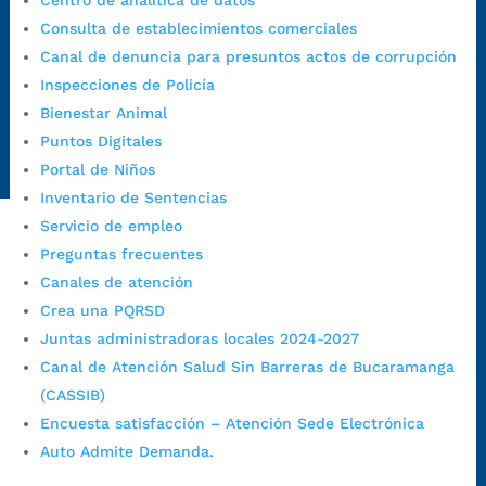
Centro de analítica de datos
judiciales:
notificaciones@bucaramanga.gov.co
Consulta de establecimientos comerciales
Canal de denuncia para presuntos actos de corrupción:
Canal de denuncia para presuntos actos de corrupción
https://canaldenuncia.bucaramanga.gov.co/
Inspecciones de Policía
Emergencia:
https://emergencia.bucaramanga.gov.co/
Bienestar Animal
Radique aquí su queja disciplinaria:
Puntos Digitales
https://www.bucaramanga.gov.co/gobierno-ciudadanos-
Portal de Niños
1/secretarias/oficina-de-control-interno-disciplinario/
Inventario de Sentencias
Servicio de empleo
Preguntas frecuentes
Alcaldía de Bucaramanga
Canales de atención
Funcionarios y contratistas
Crea una PQRSD
Juntas administradoras locales 2024-2027
@AlcaldíaBGA
Canal de Atención Salud Sin Barreras de Bucaramanga
(CASSIB)
Alcaldía de Bucaramanga
Encuesta satisfacción – Atención Sede Electrónica
Auto Admite Demanda.