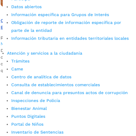
Datos abiertos
Información específica para Grupos de Interés
Capturado alias Nando, uno de los más buscados de
Obligación de reporte de información específica por
Bucaramanga
parte de la entidad
por
JADI VALENTINA CARREÑO TORRES
|
Oct 13, 2023
|
Información tributaria en entidades territoriales locales
Noticias
Después de una ardua investigación donde trabajaron en
Atención y servicios a la ciudadanía
conjunto el grupo de inteligencia policial e investigación
Trámites
criminal con la comunidad, se pudo conocer el lugar en el
Came
que se encontraba Luis Castañeda Portilla, alias Nando.
Centro de analítica de datos
Consulta de establecimientos comerciales
Canal de denuncia para presuntos actos de corrupción
Inspecciones de Policía
Bienestar Animal
Puntos Digitales
Portal de Niños
Cupos Escolares Bucaramanga 2022
Inventario de Sentencias