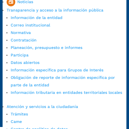
Noticias
Viernes: 7:00 a.m. a 5:00 p.m. en Jornada Continua con
Transparencia y acceso a la información pública
30 minutos de descanso al medio día.
Información de la entidad
Horario de Atención CAME (Norte):
Correo institucional
Dirección:
Carrera 12 #16N-84 del barrio Kennedy.
Normativa
Horario habitual de lunes a viernes en
jornada continua de 7:30
Contratación
a.m. a 3:00 p.m.
Planeación, presupuesto e informes
Teléfono Conmutador:
+57 (607) 633 70 00
Participa
Líneagratuita:
+57 (607) 652 55 55
Datos abiertos
Correo Institucional:
contactenos@bucaramanga.gov.co
Información específica para Grupos de Interés
Correo de notificaciones
Obligación de reporte de información específica por
judiciales:
notificaciones@bucaramanga.gov.co
parte de la entidad
Canal de denuncia para presuntos actos de corrupción:
Información tributaria en entidades territoriales locales
https://canaldenuncia.bucaramanga.gov.co/
Emergencia:
https://emergencia.bucaramanga.gov.co/
Atención y servicios a la ciudadanía
Radique aquí su queja disciplinaria:
Trámites
https://www.bucaramanga.gov.co/gobierno-ciudadanos-
Came
1/secretarias/oficina-de-control-interno-disciplinario/