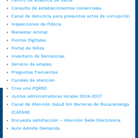
Centro de analítica de datos
Consulta de establecimientos comerciales
Canal de denuncia para presuntos actos de corrupción
Alcaldía de Bucaramanga
Inspecciones de Policía
Funcionarios y contratistas
Bienestar Animal
@AlcaldíaBGA
Puntos Digitales
Portal de Niños
Inventario de Sentencias
Alcaldía de Bucaramanga
Servicio de empleo
Preguntas frecuentes
Canales de atención
PrensaBucaramanga
Crea una PQRSD
Autorización de Tratamiento de Datos Personales
|
Política
Juntas administradoras locales 2024-2027
de Tratamiento de Datos Personales
|
Política web y
Canal de Atención Salud Sin Barreras de Bucaramanga
condiciones de uso
|
Política editorial
|
Plan de
comunicaciones
|
Política de derechos de autor
|
Política
(CASSIB)
de Seguridad de la Información
|
Uso y monitoreo pagina
Encuesta satisfacción – Atención Sede Electrónica
web
|
Mapa del sitio
Auto Admite Demanda.