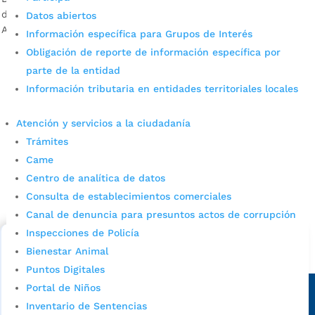
de Saneamiento Básico de la Secretaría de Salud y
Datos abiertos
Ambiente La actividad se cumple […]
Información específica para Grupos de Interés
Obligación de reporte de información específica por
parte de la entidad
Información tributaria en entidades territoriales locales
Atención y servicios a la ciudadanía
Trámites
Came
Cupos Escolares Bucaramanga 2022
Centro de analítica de datos
Consulta aqui los pasos para inscribirse y solicitar un
Consulta de establecimientos comerciales
cupo escolar en los colegios oficiales de
Canal de denuncia para presuntos actos de corrupción
Bucaramanga.
Inspecciones de Policía
Bienestar Animal
Alcaldía de Bucaramanga
Puntos Digitales
Sede principal
Portal de Niños
Inventario de Sentencias