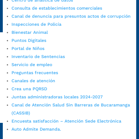
Centro de analítica de datos
Emergencia:
https://emergencia.bucaramanga.gov.co/
Consulta de establecimientos comerciales
Radique aquí su queja disciplinaria:
Canal de denuncia para presuntos actos de corrupción
https://www.bucaramanga.gov.co/gobierno-ciudadanos-
Inspecciones de Policía
1/secretarias/oficina-de-control-interno-disciplinario/
Bienestar Animal
Puntos Digitales
Portal de Niños
Alcaldía de Bucaramanga
Inventario de Sentencias
Funcionarios y contratistas
Servicio de empleo
@AlcaldíaBGA
Preguntas frecuentes
Canales de atención
Crea una PQRSD
Alcaldía de Bucaramanga
Juntas administradoras locales 2024-2027
Canal de Atención Salud Sin Barreras de Bucaramanga
(CASSIB)
PrensaBucaramanga
Encuesta satisfacción – Atención Sede Electrónica
Autorización de Tratamiento de Datos Personales
|
Política
Auto Admite Demanda.
de Tratamiento de Datos Personales
|
Política web y