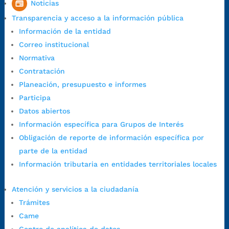
Noticias
1:00 p.m. a 5:30 p.m. / viernes jornada continua en el horario de
Transparencia y acceso a la información pública
7:00 a.m. a 5:00 p.m., con 30 minutos de descanso al medio día.
Información de la entidad
Horario de Atención CAME (Central):
Correo institucional
Lunes a jueves: 7:00 a.m. a 12:00 m y de 1:00 p.m. a 5:30 p.m.
Normativa
Viernes: 7:00 a.m. a 5:00 p.m. en Jornada Continua con
Contratación
30 minutos de descanso al medio día.
Planeación, presupuesto e informes
Horario de Atención CAME (Norte):
Participa
Dirección:
Carrera 12 #16N-84 del barrio Kennedy.
Datos abiertos
Horario habitual de lunes a viernes en
jornada continua de 7:30
Información específica para Grupos de Interés
a.m. a 3:00 p.m.
Obligación de reporte de información específica por
Teléfono Conmutador:
+57 (607) 633 70 00
parte de la entidad
Líneagratuita:
+57 (607) 652 55 55
Información tributaria en entidades territoriales locales
Correo Institucional:
contactenos@bucaramanga.gov.co
Correo de notificaciones
Atención y servicios a la ciudadanía
judiciales:
notificaciones@bucaramanga.gov.co
Trámites
Canal de denuncia para presuntos actos de corrupción:
Came
https://canaldenuncia.bucaramanga.gov.co/