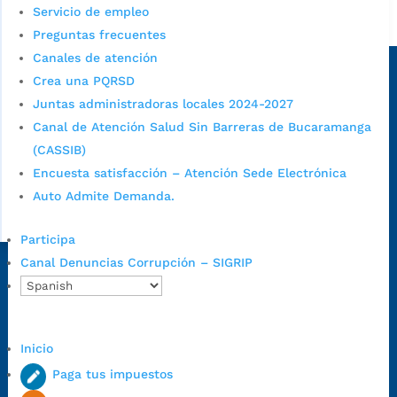
Servicio de empleo
Alcaldía de Bucaramanga
Preguntas frecuentes
Sede principal
Canales de atención
Crea una PQRSD
Juntas administradoras locales 2024-2027
Canal de Atención Salud Sin Barreras de Bucaramanga
(CASSIB)
Encuesta satisfacción – Atención Sede Electrónica
Auto Admite Demanda.
Participa
Canal Denuncias Corrupción – SIGRIP
Dirección Fase I:
Calle 35 # 10-43, Bucaramanga, Santander,
Colombia.
Dirección Fase II:
Carrera 11 # 34-52, Bucaramanga, Santander,
Colombia
Inicio
Código Postal:
680006. Código Dane: 68001.
Paga tus impuestos
Horario de Atención:
Lunes a jueves de 7:00 a.m. a 12:00 m y de