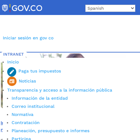
Skip
to
content
Iniciar sesión en gov co
INTRANET
Inicio
Etiqueta: Agricultura.
5
Inicio
Paga tus impuestos
Noticias
Transparencia y acceso a la información pública
Información de la entidad
Correo institucional
Normativa
Contratación
Informe especial: Un héroe del campo al que el Covid-19
no le impidió seguir cultivando bienestar
Planeación, presupuesto e informes
Participa
por
Alcaldía de Bucaramanga
|
Jul 21, 2020
|
Noticias