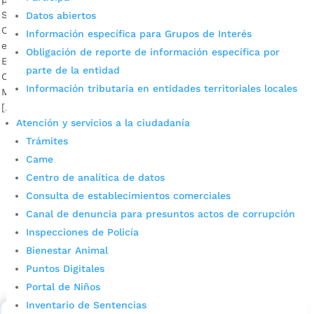
Si algo nos ha enseñado esta emergencia sanitaria por el
Datos abiertos
Covid-19 es la importancia del papel que juega campesino
Información específica para Grupos de Interés
en la cadena de suministros de alimentos para la ciudad.
Obligación de reporte de información específica por
Esta es la historia de Robinson Aguilar, un labriego del
parte de la entidad
Corregimiento 2 de Bucaramanga, quien hace parte de los
Información tributaria en entidades territoriales locales
Mercadillos Campesinos impulsados por el Gobierno Local.
[…]
Atención y servicios a la ciudadanía
Trámites
Came
Centro de analítica de datos
Consulta de establecimientos comerciales
Canal de denuncia para presuntos actos de corrupción
Inspecciones de Policía
Cupos Escolares Bucaramanga 2022
Bienestar Animal
Puntos Digitales
Consulta aqui los pasos para inscribirse y solicitar un
cupo escolar en los colegios oficiales de
Portal de Niños
Bucaramanga.
Inventario de Sentencias