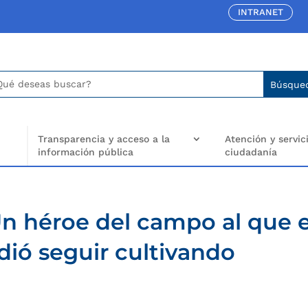
INTRANET
car:
arch
..
Transparencia y acceso a la
Atención y servici
información pública
ciudadanía
Un héroe del campo al que e
dió seguir cultivando