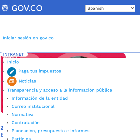
Skip
to
content
Iniciar sesión en gov co
INTRANET
Inicio
Etiqueta: Adolescencia
5
Inicio
Paga tus impuestos
Noticias
Transparencia y acceso a la información pública
Información de la entidad
Correo institucional
Normativa
Contratación
29 integrantes conforman la nueva Mesa de
Planeación, presupuesto e informes
Participación de Niños y Adolescentes de Bucaramanga
Participa