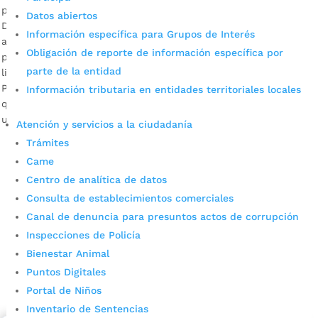
por
Alcaldía de Bucaramanga
|
Ago 31, 2020
|
Noticias
Datos abiertos
Durante dos años fortalecerán su capacidad de liderazgo y
Información específica para Grupos de Interés
autonomía. Descargar audio: Jenny Rodríguez – Coord.
Obligación de reporte de información específica por
programa PIIA Recientemente, la Alcaldía de Bucaramanga
parte de la entidad
lideró la instalación de la nueva Mesa Municipal de
Participación Significativa de Niños, Niñas y Adolescentes,
Información tributaria en entidades territoriales locales
que cuenta con 29 integrantes –de 6 a 17 años–. Se trata de
un espacio orientado […]
Atención y servicios a la ciudadanía
Trámites
Came
Centro de analítica de datos
Consulta de establecimientos comerciales
Canal de denuncia para presuntos actos de corrupción
Inspecciones de Policía
Bienestar Animal
Cupos Escolares Bucaramanga 2022
Puntos Digitales
Consulta aqui los pasos para inscribirse y solicitar un
Portal de Niños
cupo escolar en los colegios oficiales de
Inventario de Sentencias
Bucaramanga.