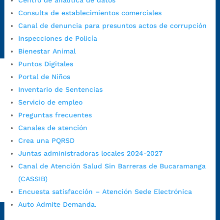
Centro de analítica de datos
https://canaldenuncia.bucaramanga.gov.co/
Consulta de establecimientos comerciales
Emergencia:
https://emergencia.bucaramanga.gov.co/
Canal de denuncia para presuntos actos de corrupción
Radique aquí su queja disciplinaria:
Inspecciones de Policía
https://www.bucaramanga.gov.co/gobierno-ciudadanos-
Bienestar Animal
1/secretarias/oficina-de-control-interno-disciplinario/
Puntos Digitales
Portal de Niños
Inventario de Sentencias
Alcaldía de Bucaramanga
Servicio de empleo
Funcionarios y contratistas
Preguntas frecuentes
@AlcaldíaBGA
Canales de atención
Crea una PQRSD
Juntas administradoras locales 2024-2027
Alcaldía de Bucaramanga
Canal de Atención Salud Sin Barreras de Bucaramanga
(CASSIB)
PrensaBucaramanga
Encuesta satisfacción – Atención Sede Electrónica
Auto Admite Demanda.
Autorización de Tratamiento de Datos Personales
|
Política
de Tratamiento de Datos Personales
|
Política web y