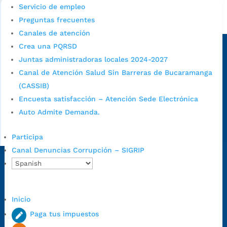
Servicio de empleo
Alcaldía de Bucaramanga
Preguntas frecuentes
Canales de atención
Sede principal
Crea una PQRSD
Juntas administradoras locales 2024-2027
Canal de Atención Salud Sin Barreras de Bucaramanga
(CASSIB)
Encuesta satisfacción – Atención Sede Electrónica
Auto Admite Demanda.
Participa
Canal Denuncias Corrupción – SIGRIP
Dirección Fase I:
Calle 35 # 10-43, Bucaramanga, Santander,
Colombia.
Dirección Fase II:
Carrera 11 # 34-52, Bucaramanga, Santander,
Inicio
Colombia
Paga tus impuestos
Código Postal:
680006. Código Dane: 68001.